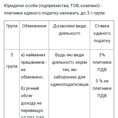
Юридичні особи (підприємства, ТОВ, компанії) -
платники єдиного податку належать до 3-ї групи:
Група
Обмеження
Дозволені види
Ставка
діяльності
єдиного
податку
3
а) найманих
Будь-які види
3%
працівників -
діяльності, окрім
платники
група
не
тих, які
ПДВ
обмежено;
заборонені для
5 % не
єдиноподатковців
б) річний
платники
обсяг
ПДВ
доходу не
перевищує
10 091 049