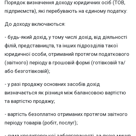
Порядок визначення доходу юридичних осіб (ТОВ,
підприємств), які перебувають на єдиному податку:
До доходу включаються:
- будь-який дохід, у тому числі дохід, від діяльності
філій, представництв, та інших підрозділів такої
юридичної особи, отриманий протягом податкового
(звітного) періоду в грошовій формі (готівковій та/
або безготівковій);
- у разі продажу основних засобів дохід
визначається як різниця між балансовою вартістю
та вартістю продажу;
- вартість безоплатно отриманих протягом звітного
періоду товарів (робіт, послуг);
- сума кредиторської заборгованості, за якою минув