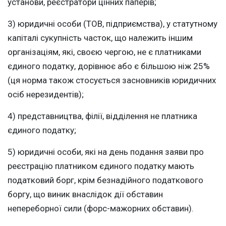
установи, реєстратори цінних паперів;
3) юридичні особи (ТОВ, підприємства), у статутному
капіталі сукупність часток, що належить іншим
організаціям, які, своєю чергою, не є платниками
єдиного податку, дорівнює або є більшою ніж 25%
(ця норма також стосується засновників юридичних
осіб нерезидентів);
4) представництва, філії, відділення не платника
єдиного податку;
5) юридичні особи, які на день подання заяви про
реєстрацію платником єдиного податку мають
податковий борг, крім безнадійного податкового
боргу, що виник внаслідок дії обставин
непереборної сили (форс-мажорних обставин).