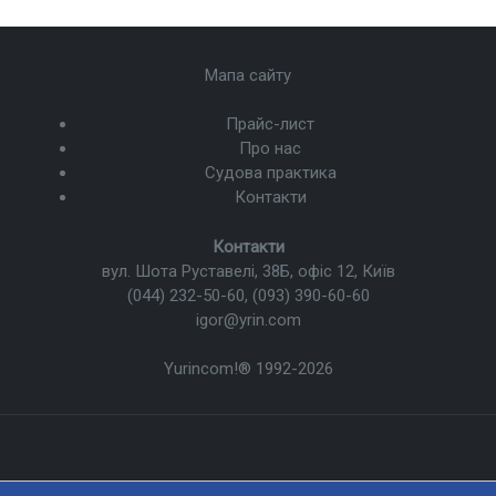
Мапа сайту
Прайс-лист
Про нас
Судова практика
Контакти
Контакти
вул. Шота Руставелі, 38Б, офіс 12, Київ
(044) 232-50-60
,
(093) 390-60-60
igor@yrin.com
Yurincom!®
1992-2026