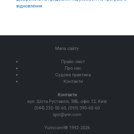
відновлення
Мапа сайту
Прайс-лист
Про нас
Судова практика
Контакти
Контакти
вул. Шота Руставелі, 38Б, офіс 12, Київ
(044) 232-50-60
,
(093) 390-60-60
igor@yrin.com
Yurincom!®
1992-2026