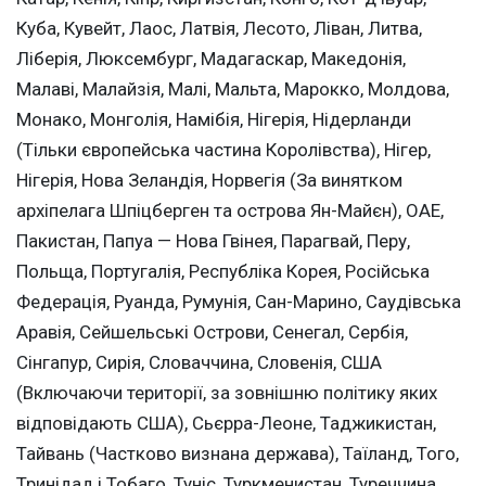
Куба, Кувейт, Лаос, Латвія, Лесото, Ліван, Литва,
Ліберія, Люксембург, Мадагаскар, Македонія,
Малаві, Малайзія, Малі, Мальта, Марокко, Молдова,
Монако, Монголія, Намібія, Нігерія, Нідерланди
(Тільки європейська частина Королівства), Нігер,
Нігерія, Нова Зеландія, Норвегія (За винятком
архіпелага Шпіцберген та острова Ян-Майєн), ОАЕ,
Пакистан, Папуа — Нова Гвінея, Парагвай, Перу,
Польща, Португалія, Республіка Корея, Російська
Федерація, Руанда, Румунія, Сан-Марино, Саудівська
Аравія, Сейшельські Острови, Сенегал, Сербія,
Сінгапур, Сирія, Словаччина, Словенія, США
(Включаючи території, за зовнішню політику яких
відповідають США), Сьєрра-Леоне, Таджикистан,
Тайвань (Частково визнана держава), Таїланд, Того,
Тринідад і Тобаго, Туніс, Туркменистан, Туреччина,