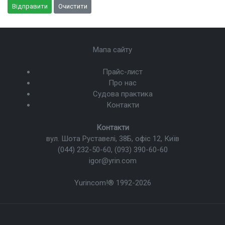
Відправити
Очистити
Мапа сайту
Прайс-лист
Про нас
Судова практика
Контакти
Контакти
вул. Шота Руставелі, 38Б, офіс 12, Київ
(044) 232-50-60
,
(093) 390-60-60
igor@yrin.com
Yurincom!®
1992-2026