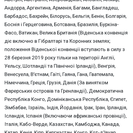
Андорра, Аргентина, Арменія, Багами, Бангладеш,
Барбадос, Бахрейн, Білорусь, Бельгія, Бенін, Болгарія,
Боснія і Герцеговина, Ботсвана, Бразилія, Буркіна-
Фасо, Ватикан, Велика Британія (Віденська конвенція
діє включно в Гібралтарі та Коронних землях;
положення Віденської конвенції вступають в силу з
28 березня 2019 року тільки на території Англії,
Уельсу, Шотландії та Північної Ірландії), Венгрія,
Венесуела, В'єтнам, Гаїті, Гаяна, Гана, Гватемала,
Німеччина, Греція, Грузія, Данія (За винятком
Фарерських островів та Гренландії), Демократична
Республіка Конго, Домініканська Республіка, Єгипет,
Зімбабве, Ізраїль, Індія, Йорданія, Ірак, Іран, Ірландія,
Ісландія, Іспанія (Включаючи африканські провінції),
Італія, Кабо-Верде, Казахстан, Камбоджа, Канада,
Катар, Кенія, Кіпр, Киргизстан, Конго, Кот-д’Івуар,