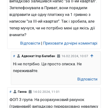
випадково залишився напис "за II-ий квартал".
Зателефонувала в Приват, вони порадили
відправити ще одну платіжку на 1 гривню з
написом "за III-ий квартал". Так і зробила, але
тепер мучуся, чи не потрібно мені ще якісь дії
вчинити?
Відповісти
|
Приховати дочірні коментарі
#
Адвокат Ігор Балабан
16.02.2024, 10:07
Ні не потрібно. Це просто описка. Не
переживайте.
Відповісти
#
Ганна
14.02.2024, 11:01
ФОП 3 група. На розрахунковий рахунок
(гривневий) випадково перераховано невелику