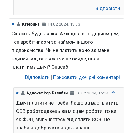
Відповісти
#
Катерина
14.02.2024, 13:33
Скажіть будь ласка. А якщо я є і підприємцем,
і співробітником за наймом іншого
підприємства. Чи не платить воно за мене
єдиний соц внесок і чи не вийде, що я
платитиму двічі? Спасибі
Відповісти
|
Приховати дочірні коментарі
#
Адвокат Ігор Балабан
16.02.2024, 15:14
Двічі платити не треба. Якщо за вас платить
ЄСВ роботодавець за місцем роботи, то ви,
як ФОП, звільняєтесь від сплати ЄСВ. Це
траба відобразити в декларації