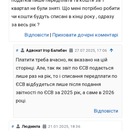
податків пише передплата та кошти за 1
квартал не були зняті. Що мені потрібно робити
чи кошти будуть списані в кінці року , одразу
за весь рік ?
Відповісти
|
Приховати дочірні коментарі
#
Адвокат Ігор Балабан
27.07.2025, 17:06
Платити треба вчасно, як вказано на цій
сторінці. Але, так як звіт по ЄСВ подається
лише раз на рік, то і списання передплати по
ЄСВ відбудеться лише після подання
звітності по ЄСВ за 2025 рік, а саме в 2026
році.
Відповісти
#
Людмила
21.01.2025, 18:36