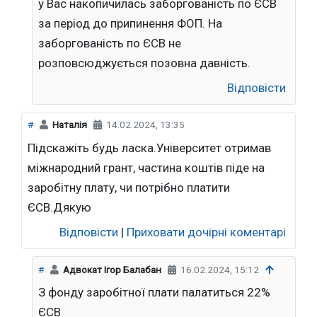
у Вас накопичилась заборгованість по ЄСВ
за період до припинення ФОП. На
заборгованість по ЄСВ не
розповсюджується позовна давність.
Відповісти
#
Наталія
14.02.2024, 13:35
Підскажіть будь ласка.Університет отримав
міжнародний грант, частина коштів піде на
заробітну плату, чи потрібно платити
ЄСВ.Дякую
Відповісти
|
Приховати дочірні коментарі
#
Адвокат Ігор Балабан
16.02.2024, 15:12
З фонду заробітної плати палатиться 22%
ЄСВ