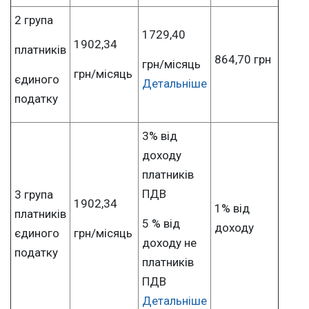
2 група
1729,40
1902,34
платників
864,70 грн
грн/місяць
грн/місяць
єдиного
Детальніше
податку
3% від
доходу
платників
ПДВ
3 група
1902,34
1% від
платників
5 % від
доходу
єдиного
грн/місяць
доходу не
податку
платників
ПДВ
Детальніше