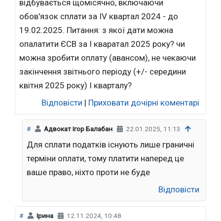
відбувається щомісячно, включаючи
обов'язок сплати за ІV квартал 2024 - до
19.02.2025. Питання: з якої дати можна
опалатити ЄСВ за І кваратал 2025 року? чи
можна зробити оплату (авансом), не чекаючи
закінчення звітнього періоду (+/- середини
квітня 2025 року) І кварталу?
Відповісти
|
Приховати дочірні коментарі
#
Адвокат Ігор Балабан
22.01.2025, 11:13
Для сплати податків існують лише граничні
терміни оплати, тому платити наперед це
ваше право, ніхто проти не буде
Відповісти
#
Ірина
12.11.2024, 10:48