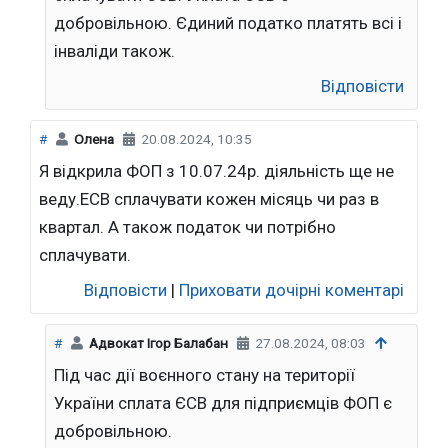
добровільною. Єдиний податко платять всі і
інваліди також.
Відповісти
#
Олена
20.08.2024, 10:35
Я відкрила ФОП з 10.07.24р. діяльність ще не
веду.ЕСВ сплачувати кожен місяць чи раз в
квартал. А також податок чи потрібно
сплачувати.
Відповісти
|
Приховати дочірні коментарі
#
Адвокат Ігор Балабан
27.08.2024, 08:03
Під час дії воєнного стану на території
України сплата ЄСВ для підприємців ФОП є
добровільною.