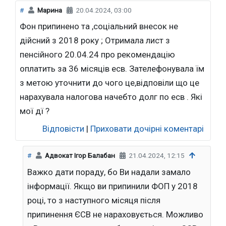
#
Марина
20.04.2024, 03:00
Фон припинено та ,соціальний внесок не
дійсний з 2018 року ; Отримала лист з
пенсійного 20.04.24 про рекомендацію
оплатить за 36 місяців есв. Зателефонувала їм
з метою уточнити до чого це,відповіли що це
нарахувала налогова начебто долг по есв . Які
мої дї ?
Відповісти
|
Приховати дочірні коментарі
#
Адвокат Ігор Балабан
21.04.2024, 12:15
Важко дати пораду, бо Ви надали замало
інформації. Якщо ви припинили ФОП у 2018
році, то з наступного місяця після
припинення ЄСВ не нараховується. Можливо