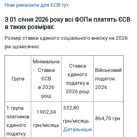
Нові реквізити для ЄСВ тут
З 01 січня 2026 року всі ФОПи платять ЄСВ
в таких розмірах:
Розмір ставки єдиного соціального внеску на 2026
рік щомісячно:
Мінімальна
Ставка
Ставка
Військовий
єдиного
Група
ЄСВ
податок
податку в
в 2026
2026
2026 році
році
332,80
1 група
1902,34
платників
864,70 грн
грн/місяць
єдиного
грн/місяць
Детальніше
податку