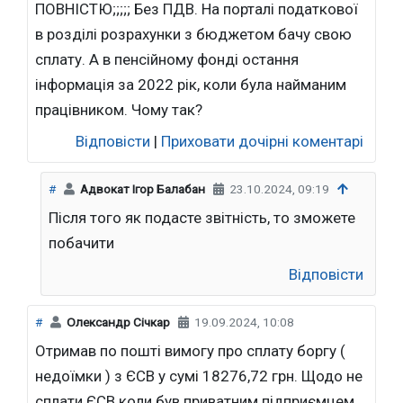
ПОВНІСТЮ;;;;; Без ПДВ. На порталі податкової
в розділі розрахунки з бюджетом бачу свою
сплату. А в пенсійному фонді остання
інформація за 2022 рік, коли була найманим
працівником. Чому так?
Відповісти
|
Приховати дочірні коментарі
#
Адвокат Ігор Балабан
23.10.2024, 09:19
Після того як подасте звітність, то зможете
побачити
Відповісти
#
Олександр Січкар
19.09.2024, 10:08
Отримав по пошті вимогу про сплату боргу (
недоїмки ) з ЄСВ у сумі 18276,72 грн. Щодо не
сплати ЄСВ коли був приватним підприємцем