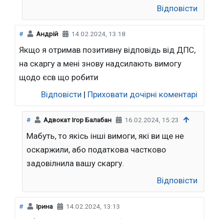
Відповісти
#
Андрій
14.02.2024, 13:18
Якщо я отримав позитивну відповідь від ДПС,
на скаргу а мені знову надсилають вимогу
щодо єсв що робити
Відповісти
|
Приховати дочірні коментарі
#
Адвокат Ігор Балабан
16.02.2024, 15:23
Мабуть, то якісь інші вимоги, які ви ще не
оскаржили, або податкова частково
задовілнила вашу скаргу.
Відповісти
#
Ірина
14.02.2024, 13:13