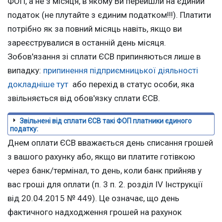
ФОП, а не з місяця, в якому Ви перейшли на єдиний
податок (не плутайте з єдиним податком!!!). Платити
потрібно як за повний місяць навіть, якщо ви
зареєструвалися в останній день місяця.
Зобов'язання зі сплати ЄСВ припиняються лише в
випадку:
припинення підприємницької діяльності
докладніше тут
або перехід в статус особи, яка
звільняється від обов'язку сплати ЄСВ.
Звільнені від сплати ЄСВ такі ФОП платники єдиного
податку:
Днем оплати ЄСВ вважається день списання грошей
з вашого рахунку або, якщо ви платите готівкою
через банк/термінал, то день, коли банк прийняв у
вас гроші для оплати (п. 3 п. 2. розділ IV Інструкції
від 20.04.2015 № 449). Це означає, що день
фактичного надходження грошей на рахунок