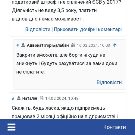
податковий штраф і не сплачений ЄСВ у 2017?
Діяльність не веду 3,5 року, платити
відповідно немає можливості.
Відповісти
|
Приховати дочірні коментарі
#
Адвокат Ігор Балабан
16.02.2024, 10:03
Закрити зможете, але борги нікуди не
зникнуть і будуть рахуватися за вами доки
не сплатите.
Відповісти
#
Наталія
14.02.2024, 10:48
Скажіть, будь ласка, якщо підприємець
працював 2 місяці офіційно на підприємстві і
платив ЄСВ із зарплати, йому треба ще платити
Контакти
ЄСВ як підприємцю 1562 грн. чи ні?