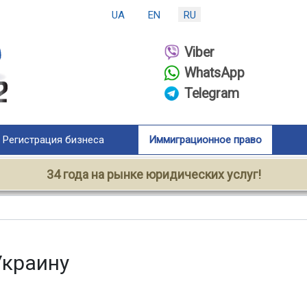
UA
EN
RU
Viber
WhatsApp
Telegram
Регистрация бизнеса
Иммиграционное право
34 года на рынке юридических услуг!
Украину