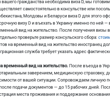
 вашего гражданства необходима виза D, мы готови
существляет самостоятельно в консульстве или посол
збекистана, Молдовы и Беларуси виза D для этого о
рочную визу D и въехать в Украину именно по ней —
ременный вид на жительство. После получения визы 
тдельно проверьте размер консульского сбора:
стоим
ов на временный вид на жительство иностранец дол
играционная служба требует указать адрес фактическ
на временный вид на жительство.
После въезда в Укр
нотариальным заверением, медицинскую страховку, 
исимости от вашей ситуации. Сопровождаем личную п
осле подачи документов — до 15 рабочих дней. Пос
страция места проживания и поддержание основани