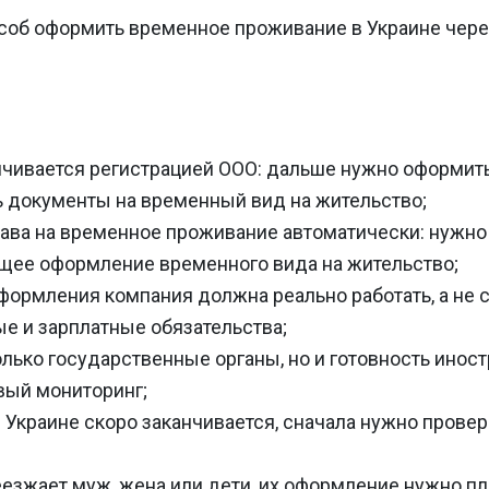
особ оформить временное проживание в Украине чер
ичивается регистрацией ООО: дальше нужно оформить
ь документы на временный вид на жительство;
права на временное проживание автоматически: нуж
щее оформление временного вида на жительство;
формления компания должна реально работать, а не 
ые и зарплатные обязательства;
олько государственные органы, но и готовность инос
вый мониторинг;
 Украине скоро заканчивается, сначала нужно провер
еезжает муж, жена или дети, их оформление нужно п