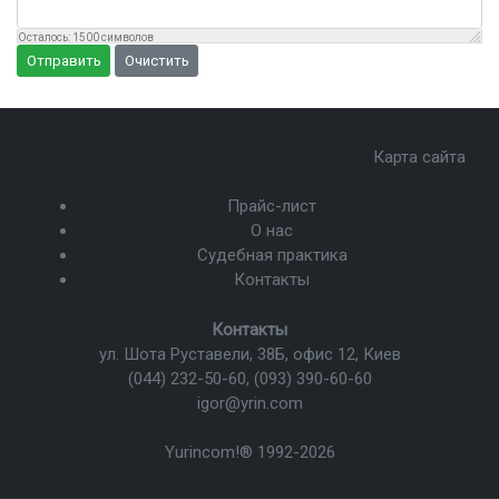
Осталось:
1500
символов
Отправить
Очистить
Карта сайта
Прайс-лист
О нас
Судебная практика
Контакты
Контакты
ул. Шота Руставели, 38Б, офис 12, Киев
(044) 232-50-60
,
(093) 390-60-60
igor@yrin.com
Yurincom!®
1992-2026