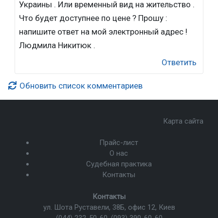
Украины . Или временный вид на жительство .
Что будет доступнее по цене ? Прошу :
напишите ответ на мой электронный адрес !
Людмила Никитюк .
Ответить
Обновить список комментариев
Карта сайта
Прайс-лист
О нас
Судебная практика
Контакты
Контакты
ул. Шота Руставели, 38Б, офис 12, Киев
(044) 232-50-60
,
(093) 390-60-60