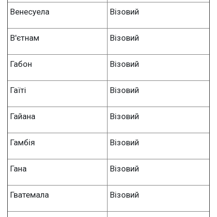
Венесуела
Візовий
В'єтнам
Візовий
Габон
Візовий
Гаїті
Візовий
Гайана
Візовий
Гамбія
Візовий
Гана
Візовий
Гватемала
Візовий