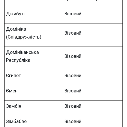
Джибуті
Візовий
Домініка
Візовий
(Співдружність)
Домініканська
Візовий
Республіка
Єгипет
Візовий
Ємен
Візовий
Замбія
Візовий
Зімбабве
Візовий