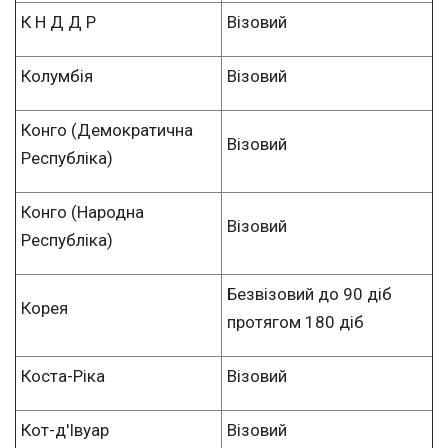
К Н Д Д Р
Візовий
Колумбія
Візовий
Конго (Демократична
Візовий
Республіка)
Конго (Народна
Візовий
Республіка)
Безвізовий до 90 діб
Корея
протягом 180 діб
Коста-Ріка
Візовий
Кот-д'Івуар
Візовий