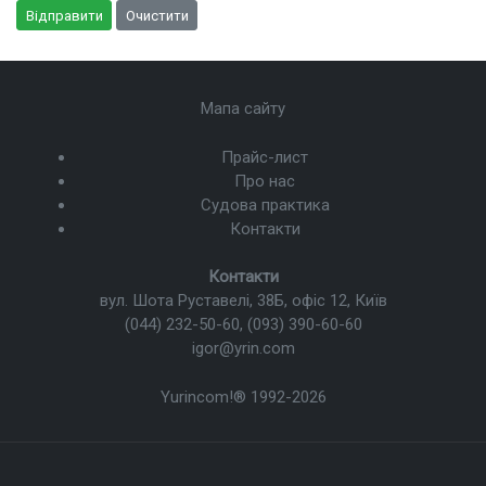
Відправити
Очистити
Мапа сайту
Прайс-лист
Про нас
Судова практика
Контакти
Контакти
вул. Шота Руставелі, 38Б, офіс 12, Київ
(044) 232-50-60
,
(093) 390-60-60
igor@yrin.com
Yurincom!®
1992-2026