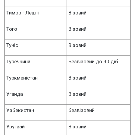
Тимор - Лешті
Візовий
Того
Візовий
Туніс
Візовий
Туреччина
Безвізовий до 90 діб
Туркменістан
Візовий
Уганда
Візовий
Узбекистан
безвізовий
Уругвай
Візовий