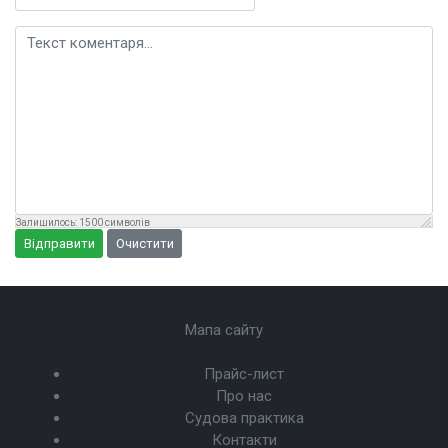
Текст коментаря
Залишилось:
1500
символів
Відправити
Очистити
Мапа сайту
Прайс-лист
Про нас
Судова практика
Контакти