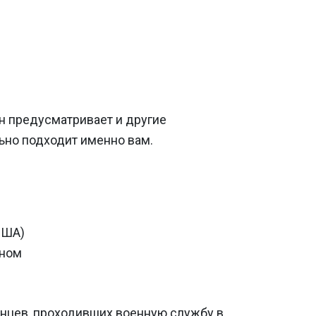
он предусматривает и другие
ьно подходит именно вам.
США)
оном
анцев, проходивших военную службу в