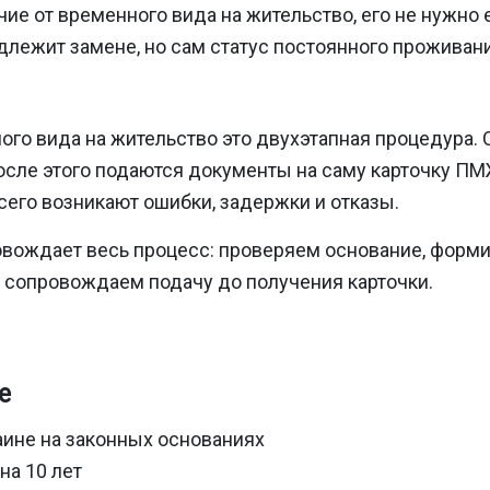
ичие от временного вида на жительство, его не нужн
одлежит замене, но сам статус постоянного проживани
го вида на жительство это двухэтапная процедура.
 после этого подаются документы на саму карточку П
сего возникают ошибки, задержки и отказы.
овождает весь процесс: проверяем основание, форми
 сопровождаем подачу до получения карточки.
е
аине на законных основаниях
на 10 лет