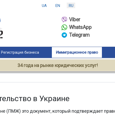
UA
EN
RU
Viber
WhatsApp
Telegram
Регистрация бизнеса
Иммиграционное право
34 года на рынке юридических услуг!
тельство в Украине
не (ПМЖ) это документ, который подтверждает право