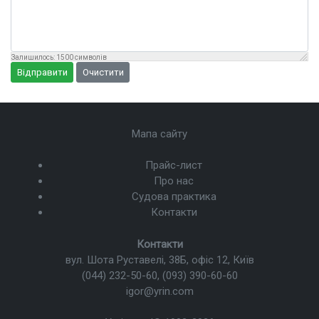
Залишилось:
1500
символів
Відправити
Очистити
Мапа сайту
Прайс-лист
Про нас
Судова практика
Контакти
Контакти
вул. Шота Руставелі, 38Б, офіс 12, Київ
(044) 232-50-60
,
(093) 390-60-60
igor@yrin.com