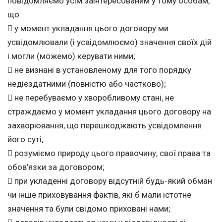
повідомляємо усім заінтересованим у тому особам,
що:
 у момент укладання цього договору ми
усвідомлювали (і усвідомлюємо) значення своїх дій
і могли (можемо) керувати ними;
 не визнані в установленому для того порядку
недієздатними (повністю або частково);
 не перебуваємо у хворобливому стані, не
страждаємо у момент укладання цього договору на
захворювання, що перешкоджають усвідомлення
його суті;
 розуміємо природу цього правочину, свої права та
обов’язки за договором;
 при укладенні договору відсутній будь-який обман
чи інше приховування фактів, які б мали істотне
значення та були свідомо приховані нами;