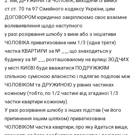
2. Ми, ДРУЖИНА та ЧОЛОВІК, виходячи із вимог
ст.ст. 70 та 97 Сімейного кодексу України, цим
ДОГОВОРОМ юридично закріплюємо своє взаємне
волевиявлення щодо наступного:
у разі розірвання шлюбу з вини або з ініціативи
ЧОЛОВІКА приватизована ним 1/3 (одна третя)
частка КВАРТИРИ за № __, що знаходиться у
будинку за № __, розташованому на вулиці ЗОДЧИХ
у місті КИЄВІ буде вважатися ПОДРУЖЖЯМ
спільною сумісною власністю і підлягає поділові між
ЧОЛОВІКОМ та ДРУЖИНОЮ у рівних частинах
кожному (тобто, по 1/2 частині від згаданої 1/3
частки квартири кожному).
У разі розірвання шлюбу з інших підстав (чи його
припинення іншим шляхом) приватизована
ЧОЛОВІКОМ частка квартири, про яку йдеться вище,