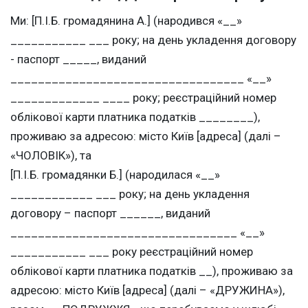
Ми: [П.І.Б. громадянина А.] (народився «__»
___________ ___ року; на день укладення договору
- паспорт _____, виданий
__________________________________ «__»
_____________ ____ року; реєстраційний номер
облікової карти платника податків ________),
проживаю за адресою: місто Київ [адреса] (далі –
«ЧОЛОВІК»), та
[П.І.Б. громадянки Б.] (народилася «__»
____________ ___ року; на день укладення
договору – паспорт ______, виданий
_________________________________ «__»
___________ ___ року реєстраційний номер
облікової карти платника податків __), проживаю за
адресою: місто Київ [адреса] (далі – «ДРУЖИНА»),