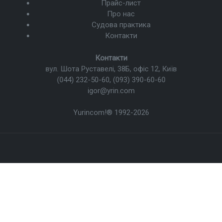
Прайс-лист
Про нас
Судова практика
Контакти
Контакти
вул. Шота Руставелі, 38Б, офіс 12, Київ
(044) 232-50-60
,
(093) 390-60-60
igor@yrin.com
Yurincom!®
1992-2026