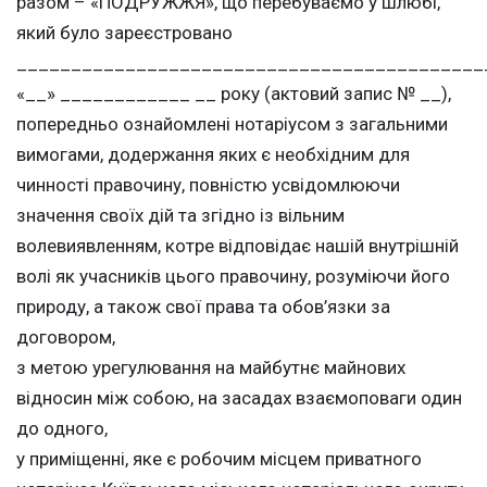
разом – «ПОДРУЖЖЯ», що перебуваємо у шлюбі,
який було зареєстровано
___________________________________________
«__» ____________ __ року (актовий запис № __),
попередньо ознайомлені нотаріусом з загальними
вимогами, додержання яких є необхідним для
чинності правочину, повністю усвідомлюючи
значення своїх дій та згідно із вільним
волевиявленням, котре відповідає нашій внутрішній
волі як учасників цього правочину, розуміючи його
природу, а також свої права та обов’язки за
договором,
з метою урегулювання на майбутнє майнових
відносин між собою, на засадах взаємоповаги один
до одного,
у приміщенні, яке є робочим місцем приватного