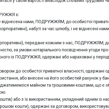
иться у своїй вартості внаслідок спільних трудових ч
ДРУЖЖЯ є:
і не віднесена нами, ПОДРУЖЖЯМ, до особистої приватн
і корпоративні), набуті за час шлюбу, і не віднесені 
 корпоративні), передане кожним з нас, ПОДРУЖЖЯМ, до 
стю, за умови нотаріального посвідчення угоди про 
 кожного із ПОДРУЖЖЯ, одержані або нараховані у пер
оговором до особистої приватної власності, одержані
стання, або внесені на його особистий рахунок у бан
яджатимемося майном та грошовими коштами, що є об’
ою.
штів) або з їх використанням, укладений одним із нас 
ошові кошти), одержані за договором, використовуват