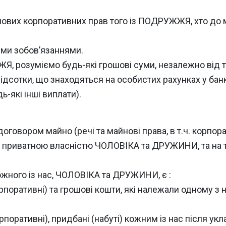
йнових корпоративних прав того із ПОДРУЖЖЯ, хто до
ими зобов’язаннями.
 розуміємо будь-які грошові суми, незалежно від тог
их відсотки, що знаходяться на особистих рахунках у ба
ь-які інші виплати).
 договором майно (речі та майнові права, в т.ч. корп
ю приватною власністю ЧОЛОВІКА та ДРУЖИНИ, та на та
ожного із нас, ЧОЛОВІКА та ДРУЖИНИ, є :
 корпоративні) та грошові кошти, які належали одному з
корпоративні), придбані (набуті) кожним із нас після у