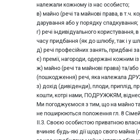
належали кожному із нас особисто;
в) майно (речі та майнові права, в т.ч. 
дарування або у порядку спадкування;
г) речі індивідуального користування, в
часу придбання (як до шлюбу, так і у шл
д) речі професійних занять, придбані
є) премії, нагороди, одержані кожним із
ж) майно (речі та майнові права) та/аб
(пошкодження) речі, яка належала ДРУ
з) дохід (дивіденди), плоди, приплід, п
кошти, котрі нами, ПОДРУЖЖЯМ, віднесе
Ми погоджуємося з тим, що на майно та
не поширюються положення гл. 8 Сімей
ІІ.3. Своєю особистою приватною власн
вчиняє будь-які дії щодо свого майна