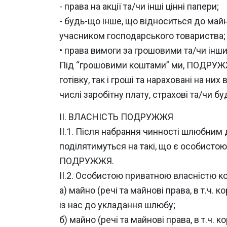
- права на акції та/чи інші цінні папери;
- будь-що інше, що відноситься до ма
учасником господарського товариства;
• права вимоги за грошовими та/чи інш
Під “грошовими коштами” ми, ПОДРУЖЖЯ,
готівку, так і гроші та нараховані на н
числі заробітну плату, страхові та/чи буд
ІІ. ВЛАСНІСТЬ ПОДРУЖЖЯ
ІІ.1. Після набрання чинності шлюбним
поділятимуться на такі, що є особисто
ПОДРУЖЖЯ.
ІІ.2. Особистою приватною власністю к
а) майно (речі та майнові права, в т.ч.
із нас до укладання шлюбу;
б) майно (речі та майнові права, в т.ч. 