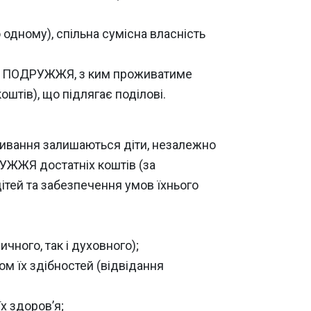
 одному), спільна сумісна власність
го з ПОДРУЖЖЯ, з ким проживатиме
оштів), що підлягає поділові.
живання залишаються діти, незалежно
РУЖЖЯ достатніх коштів (за
дітей та забезпечення умов їхнього
чного, так і духовного);
ом їх здібностей (відвідання
х здоров’я;