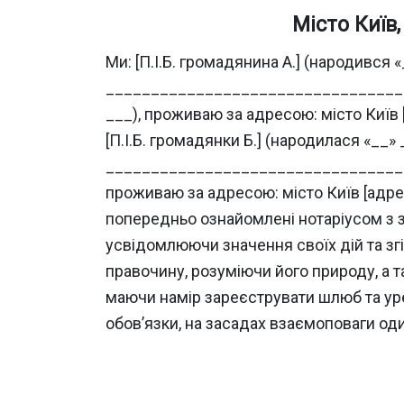
Місто Київ
Ми: [П.І.Б. громадянина А.] (народився 
____________________________________
___), проживаю за адресою: місто Київ 
[П.І.Б. громадянки Б.] (народилася «__»
____________________________________
проживаю за адресою: місто Київ [адр
попередньо ознайомлені нотаріусом з 
усвідомлюючи значення своїх дій та згі
правочину, розуміючи його природу, а т
маючи намір зареєструвати шлюб та уре
обов’язки, на засадах взаємоповаги оди