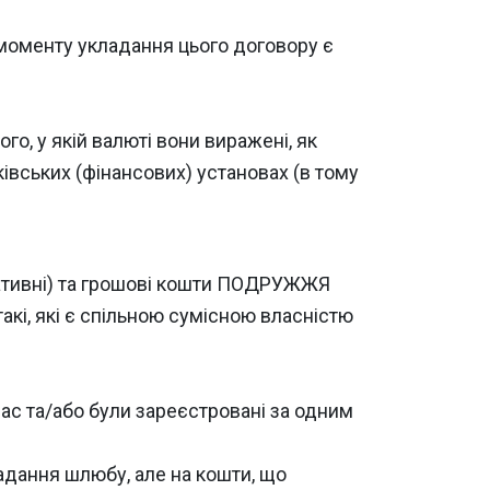
 моменту укладання цього договору є
о, у якій валюті вони виражені, як
нківських (фінансових) установах (в тому
оративні) та грошові кошти ПОДРУЖЖЯ
кі, які є спільною сумісною власністю
 нас та/або були зареєстровані за одним
кладання шлюбу, але на кошти, що