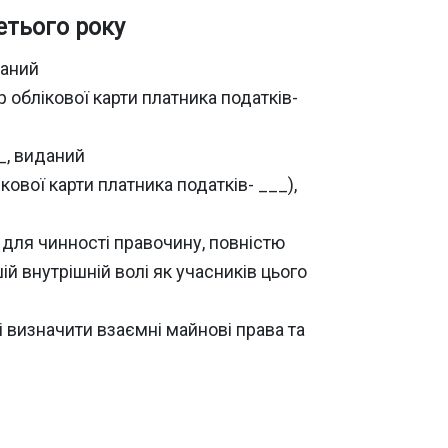
етього року
даний
блікової карти платника податків-
__, виданий
вої карти платника податків- ___),
для чинності правочину, повністю
й внутрішній волі як учасників цього
 визначити взаємні майнові права та