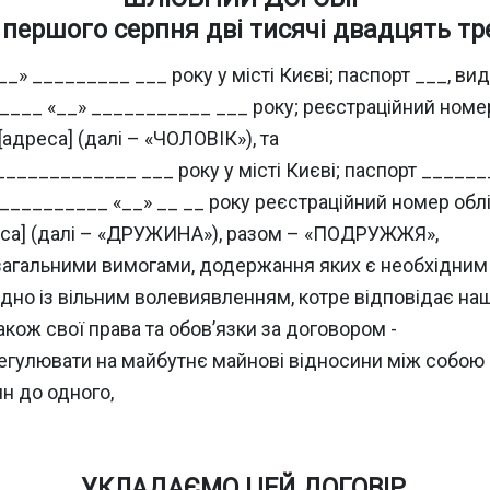
, першого серпня дві тисячі двадцять тр
«__» _________ ___ року у місті Києві; паспорт ___, ви
_ «__» ___________ ___ року; реєстраційний номер о
[адреса] (далі – «ЧОЛОВІК»), та
 _____________ ___ року у місті Києві; паспорт _____
_______ «__» __ __ року реєстраційний номер обліко
еса] (далі – «ДРУЖИНА»), разом – «ПОДРУЖЖЯ»,
загальними вимогами, додержання яких є необхідним 
дно із вільним волевиявленням, котре відповідає наші
акож свої права та обов’язки за договором -
гулювати на майбутнє майнові відносини між собою і
н до одного,
УКЛАДАЄМО ЦЕЙ ДОГОВІР,