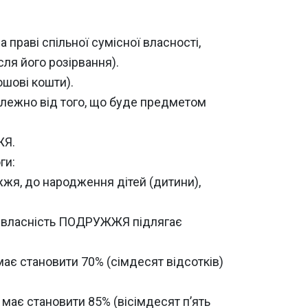
 праві спільної сумісної власності,
ля його розірвання).
ошові кошти).
алежно від того, що буде предметом
ЖЯ.
ги:
ужжя, до народження дітей (дитини),
сна власність ПОДРУЖЖЯ підлягає
має становити 70% (сімдесят відсотків)
 має становити 85% (вісімдесят п’ять