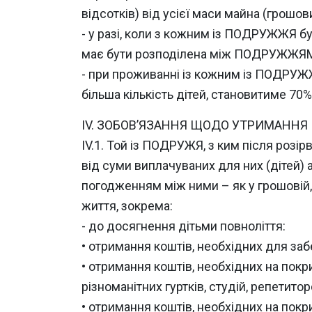
відсотків) від усієї маси майна (грошов
- у разі, коли з кожним із ПОДРУЖЖЯ бу
має бути розподілена між ПОДРУЖЖЯМ, 
- при проживанні із кожним із ПОДРУЖЖ
більша кількість дітей, становитиме 70%
IV. ЗОБОВ’ЯЗАННЯ ЩОДО УТРИМАННЯ
IV.1. Той із ПОДРУЖЯ, з ким після ро
від суми виплачуваних для них (дітей)
погодженням між ними – як у грошовій, 
життя, зокрема:
- до досягнення дітьми повноліття:
• отримання коштів, необхідних для заб
• отримання коштів, необхідних на покри
різноманітних гуртків, студій, репетито
• отримання коштів, необхідних на покри