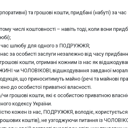
корпоративні) та грошові кошти, придбані (набуті) за ча
 тому числі коштовності – навіть тоді, коли вони придба
юбі);
 за час шлюбу для одного з ПОДРУЖЖЯ;
 нас за особисті заслуги незалежно від часу придбання
о грошові кошти, отримані кожним із нас як відшкодув
ЖИНІ чи ЧОЛОВІКОВІ, відшкодування завданої моральн
родукція, що приноситимуть майно (речі та майнові прав
но до особистої приватної власності.
/чи грошові кошти, які є особистою приватною власніс
ного кодексу України.
істю кожен із нас, ПОДРУЖЖЯ, володіє, користується
 (грошових коштів), не узгоджуючи питання із ЧОЛОВ