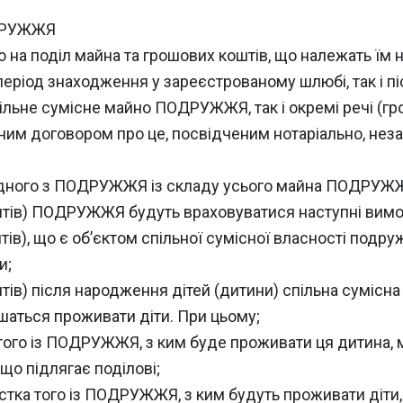
ДРУЖЖЯ
на поділ майна та грошових коштів, що належать їм на
еріод знаходження у зареєстрованому шлюбі, так і піс
льне сумісне майно ПОДРУЖЖЯ, так і окремі речі (гр
ним договором про це, посвідченим нотаріально, нез
а одного з ПОДРУЖЖЯ із складу усього майна ПОДРУЖ
коштів) ПОДРУЖЖЯ будуть враховуватися наступні вимо
штів), що є об’єктом спільної сумісної власності подр
и;
оштів) після народження дітей (дитини) спільна сумі
ишаться проживати діти. При цьому;
 того із ПОДРУЖЖЯ, з ким буде проживати ця дитина, 
 що підлягає поділові;
частка того із ПОДРУЖЖЯ, з ким будуть проживати діти,