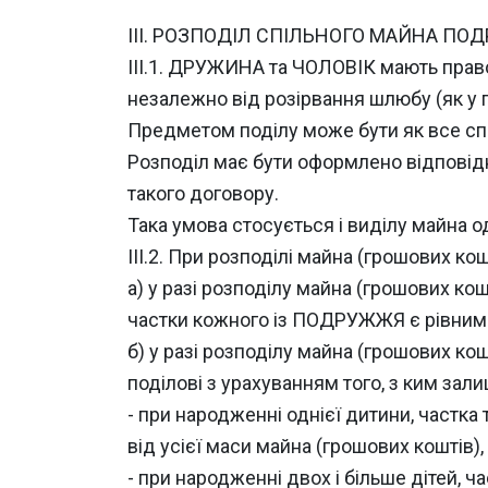
ІІІ. РОЗПОДІЛ СПІЛЬНОГО МАЙНА ПО
ІІІ.1. ДРУЖИНА та ЧОЛОВІК мають право 
незалежно від розірвання шлюбу (як у п
Предметом поділу може бути як все спі
Розподіл має бути оформлено відповід
такого договору.
Така умова стосується і виділу майн
ІІІ.2. При розподілі майна (грошових 
а) у разі розподілу майна (грошових ко
частки кожного із ПОДРУЖЖЯ є рівним
б) у разі розподілу майна (грошових к
поділові з урахуванням того, з ким зал
- при народженні однієї дитини, частка
від усієї маси майна (грошових коштів),
- при народженні двох і більше дітей, 