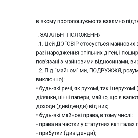
в якому проголошуємо та взаємно підт
І. ЗАГАЛЬНІ ПОЛОЖЕННЯ
І.1. Цей ДОГОВІР стосується майнових 
разі народження спільних дітей, і поши
пов’язані з майновими відносинами, ви
І.2. Під “майном” ми, ПОДРУЖЖЯ, розумі
виключно):
• будь-які речі, як рухомі, так і нерухо
ділянки, цінні папери, майно, що є вал
доходи (дивіденди) від них;
• будь-які майнові права, в тому числі:
- права на частки у статутних капіталах
- прибутки (дивіденди);