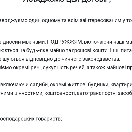
верджуємо один одному та всім заінтересованим у то
відносин між нами, ПОДРУЖЖЯМ, включаючи наші майно
рюється на будь-яке майно та грошові кошти. Інші пита
рішуються відповідно до чинного законодавства.
ємо окремі речі, сукупність речей, а також майнові пр
мі (включаючи садиби, окремі житлові будинки, квартири
ютними цінностями, коштовності, автотранспортні засоб
 господарських товариств;