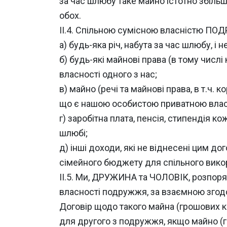
за час шлюбу таке майно істотно збільш
обох.
ІІ.4. Спільною сумісною власністю ПО
а) будь-яка річ, набута за час шлюбу, 
б) будь-які майнові права (в тому числ
власності одного з нас;
в) майно (речі та майнові права, в т.ч.
що є нашою особистою приватною власні
г) заробітна плата, пенсія, стипендія
шлюбі;
д) інші доходи, які не віднесені цим д
сімейного бюджету для спільного викори
ІІ.5. Ми, ДРУЖИНА та ЧОЛОВІК, розпор
власності подружжя, за взаємною згод
Договір щодо такого майна (грошових ко
для другого з подружжя, якщо майно (гр