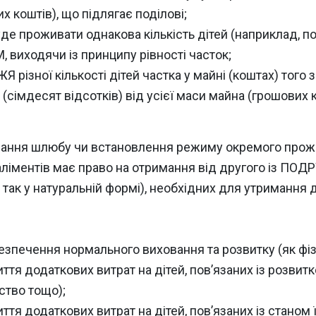
их коштів), що підлягає поділові;
де проживати однакова кількість дітей (наприклад, по
виходячи із принципу рівності часток;
Я різної кількості дітей частка у майні (коштах) то
 (сімдесят відсотків) від усієї маси майна (грошових к
зірвання шлюбу чи встановлення режиму окремого про
 аліментів має право на отримання від другого із ПОД
так у натуральній формі), необхідних для утримання 
езпечення нормального виховання та розвитку (як фізи
ття додаткових витрат на дітей, пов’язаних із розвитк
рство тощо);
ття додаткових витрат на дітей, пов’язаних із станом ї