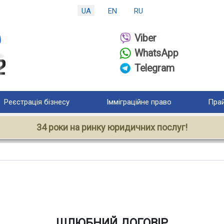
UA
EN
RU
Viber
WhatsApp
Telegram
Реєстрація бізнесу
Імміграційне право
Прай
34 роки на ринку юридичних послуг!
ШЛЮБНИЙ ДОГОВІР