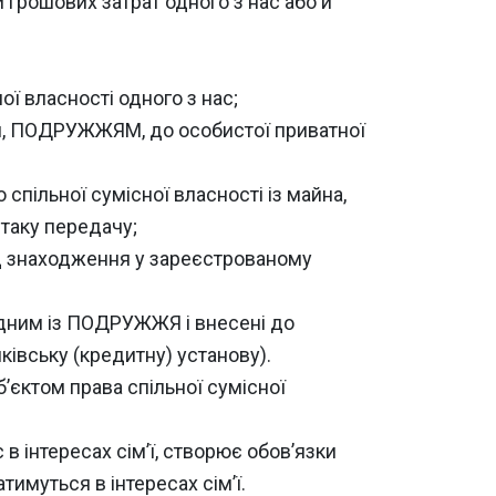
и грошових затрат одного з нас або й
ої власності одного з нас;
нами, ПОДРУЖЖЯМ, до особистої приватної
спільної сумісної власності із майна,
таку передачу;
іод знаходження у зареєстрованому
 одним із ПОДРУЖЖЯ і внесені до
ківську (кредитну) установу).
єктом права спільної сумісної
в інтересах сім’ї, створює обов’язки
имуться в інтересах сім’ї.