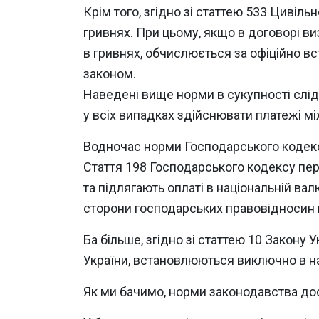
Крім того, згідно зі статтею 533 Цивіль
гривнях. При цьому, якщо в договорі ви
в гривнях, обчислюється за офіційно в
законом.
Наведені вище норми в сукупності слід 
у всіх випадках здійснювати платежі мі
Водночас норми Господарського кодексу
Стаття 198 Господарського кодексу пер
та підлягають оплаті в національній ва
сторони господарських правовідносин м
Ба більше, згідно зі статтею 10 Закону 
України, встановлюються виключно в на
Як ми бачимо, норми законодавства дос