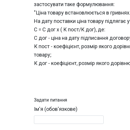
застосувати таке формулювання:
"Ціна товару встановлюється в гривнях
На дату поставки ціна товару підляга
С = С дог х ( К пост/К дог), де:
С дог - ціна на дату підписання договор
К пост - коефіцієнт, розмір якого дор
товару;
К дог - коефіцієнт, розмір якого дорів
Задати питання
Ім'я (обов'язкове)