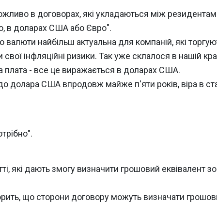
ожливо в договорах, які укладаються між резидентами 
ло, в доларах США або Євро".
до валюти найбільш актуальна для компаній, які торгу
 свої інфляційні ризики. Так уже склалося в нашій кра
а плата - все це виражається в доларах США.
до долара США впродовж майже п'яти років, віра в ста
трібно".
ті, які дають змогу визначити грошовий еквівалент зо
ворить, що сторони договору можуть визначати грошов