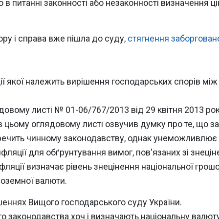
ю в питанні законності або незаконності визначення ці
ру і справа вже пішла до суду,
стягнення заборгован
ії якої належить вирішення господарських спорів мі
довому листі № 01-06/767/2013 від 29 квітня 2013 рок
в цьому оглядовому листі озвучив думку про те, що з
перечить чинному законодавству, однак унеможливлю
нфляції для обґрунтування вимог, пов'язаних зі знеці
інфляції визначає рівень знецінення національної грош
іноземної валюти.
ішеннях Вищого господарського суду України.
 законодавства хоч і визначають національну валюту