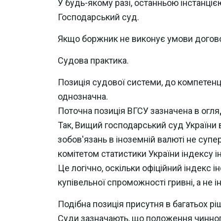
У будь-якому разі, останньою інстанціє
Господарський суд.
Якщо боржник не виконує умови догово
Судова практика.
Позиція судової системи, до компетенц
однозначна.
Поточна позиція ВГСУ зазначена в огля
Так, Вищий господарський суд України 
зобов'язань в іноземній валюті не су
комітетом статистики України індексу і
Це логічно, оскільки офіційний індекс 
купівельної спроможності гривні, а не 
Подібна позиція присутня в багатьох р
Суди зазначають, що положення чинного