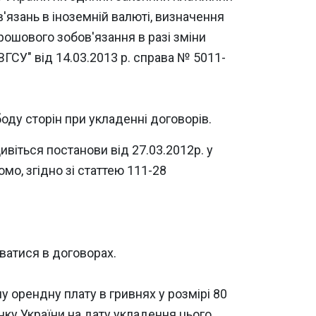
в'язань в іноземній валюті, визначення
рошового зобов'язання в разі зміни
ГСУ" від 14.03.2013 р. справа № 5011-
оду сторін при укладенні договорів.
ивіться постанови від 27.03.2012р. у
омо, згідно зі статтею 111-28
ватися в договорах.
 орендну плату в гривнях у розмірі 80
анку України на дату укладення цього