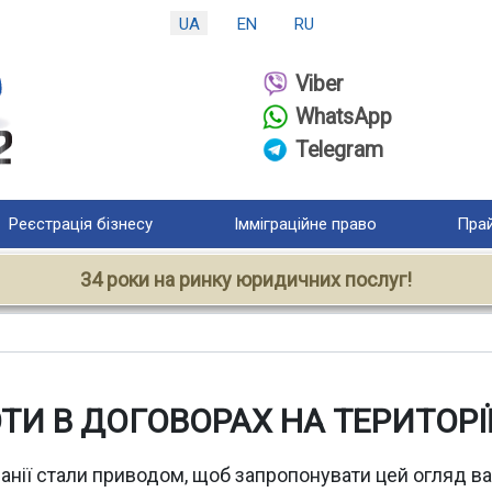
UA
EN
RU
Viber
WhatsApp
Telegram
Реєстрація бізнесу
Імміграційне право
Прай
34 роки на ринку юридичних послуг!
И В ДОГОВОРАХ НА ТЕРИТОРІЇ
анії стали приводом, щоб запропонувати цей огляд ваш