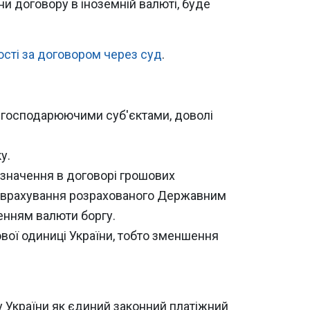
ни договору в іноземній валюті, буде
ості за договором через суд
.
ж господарюючими суб'єктами, доволі
у.
азначення в договорі грошових
є врахування розрахованого Державним
ненням валюти боргу.
ової одиниці України, тобто зменшення
 України як єдиний законний платіжний