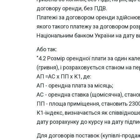
договору оренди, без ПДВ.
Платежі за договором оренди здійснюва
якого такого платежу за договором роз
Національним банком України на дату в
Або так:
"4.2 Розмір орендної плати за один ка
(гривня), і розраховується станом на 
АП =АС х ПП х К1, де:
АП - орендна плата за місяць;
АС - орендна ставка (щомісячна), стано
ПП - площа приміщення, становить 2300
К1-індекс, визначається як співвіднош
дату розрахунку до курсу на дату підпи
Для договорів поставок (купівлі-прод