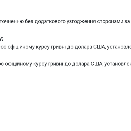
.
є уточненню без додаткового узгодження сторонами з
у;
івнює офіційному курсу гривні до долара США, установ
нює офіційному курсу гривні до долара США, установл