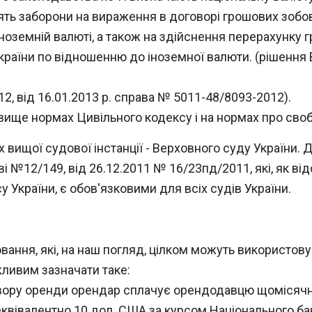
істять заборони на вираження в договорі грошових зобо
ноземній валюті, а також на здійснення перерахунку г
країни по відношенню до іноземної валюти. (рішення В
12, від 16.01.2013 р. справа № 5011-48/8093-2012).
вище нормах Цивільного кодексу і на нормах про своб
 вищої судової інстанції - Верховного суду України. Д
ві №12/149, від 26.12.2011 № 16/23пд/2011, які, як від
України, є обов'язковими для всіх судів України.
ання, які, на наш погляд, цілком можуть використову
ливим зазначати таке:
овору оренди орендар сплачує орендодавцю щомісячну
о еквівалентно 10 дол. США за курсом Національного б