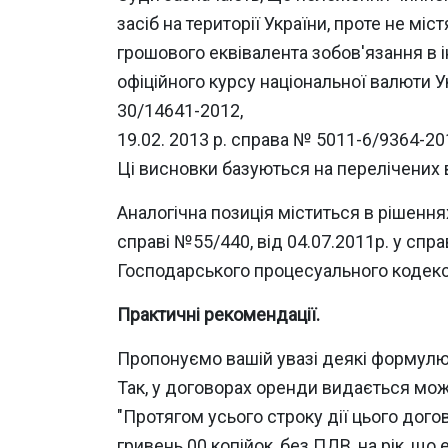
засіб на території України, проте не м
грошового еквівалента зобов'язання в і
офіційного курсу національної валюти У
30/14641-2012,
19.02. 2013 р. справа № 5011-6/9364-20
Ці висновки базуються на перелічених 
Аналогічна позиція міститься в рішеннях
справі №55/440, від 04.07.2011р. у спра
Господарського процесуального кодексу 
Практичні рекомендації.
Пропонуємо вашій увазі деякі формулюв
Так, у договорах оренди видається мож
"Протягом усього строку дії цього дог
гривень 00 копійок, без ПДВ, на рік, щ