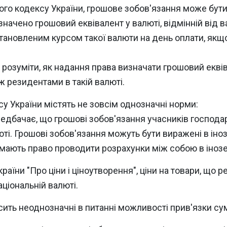
ного кодексу України, грошове зобов'язання може бути 
значено грошовий еквівалент у валюті, відмінній від в
становленим курсом такої валюти на день оплати, як
розуміти, як надання права визначати грошовий еквіва
ж резидентами в такій валюті.
 України містять не зовсім однозначні норми:
едбачає, що грошові зобов'язання учасників господа
люті. Грошові зобов'язання можуть бути виражені в ін
ають право проводити розрахунки між собою в інозем
України "Про ціни і ціноутворення", ціни на товари, що
ціональній валюті.
ить неоднозначні в питанні можливості прив'язки су