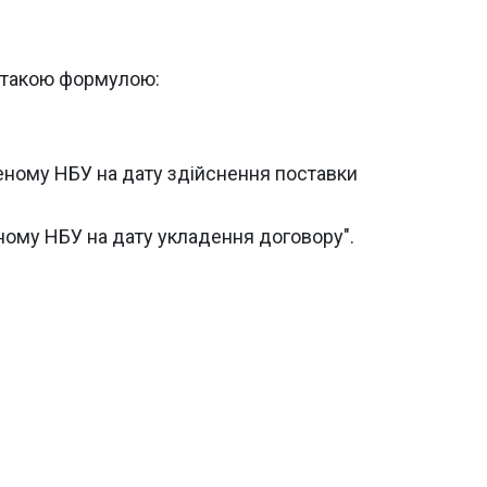
а такою формулою:
леному НБУ на дату здійснення поставки
еному НБУ на дату укладення договору".