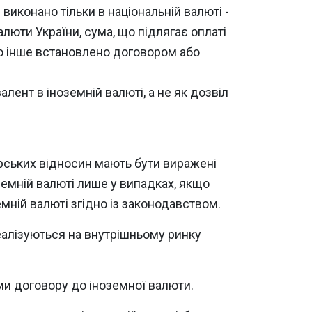
виконано тільки в національній валюті -
алюти України, сума, що підлягає оплаті
що інше встановлено договором або
лент в іноземній валюті, а не як дозвіл
рських відносин мають бути виражені
оземній валюті лише у випадках, якщо
ній валюті згідно із законодавством.
 реалізуються на внутрішньому ринку
ми договору до іноземної валюти.