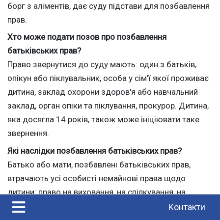
борг з аліментів, дає суду підстави для позбавлення
прав.
Хто може подати позов про позбавлення
батьківських прав?
Право звернутися до суду мають: один з батьків,
опікун або піклувальник, особа у сім'ї якої проживає
дитина, заклад охорони здоров'я або навчальний
заклад, орган опіки та піклування, прокурор. Дитина,
яка досягла 14 років, також може ініціювати таке
звернення.
Які наслідки позбавлення батьківських прав?
Батько або мати, позбавлені батьківських прав,
втрачають усі особисті немайнові права щодо
дитини: право на виховання, на спілкування, на
отримання аліментів від дитини у старості, право
Контакти
спадкувати після дитини за законом. Проте