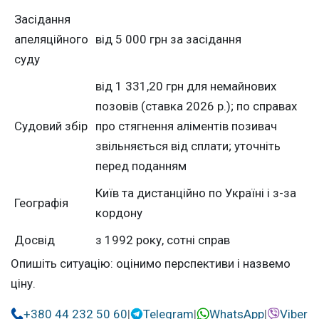
Засідання
апеляційного
від 5 000 грн за засідання
суду
від 1 331,20 грн для немайнових
позовів (ставка 2026 р.); по справах
Судовий збір
про стягнення аліментів позивач
звільняється від сплати; уточніть
перед поданням
Київ та дистанційно по Україні і з-за
Географія
кордону
Досвід
з 1992 року, сотні справ
Опишіть ситуацію: оцінимо перспективи і назвемо
ціну.
+380 44 232 50 60
|
Telegram
|
WhatsApp
|
Viber