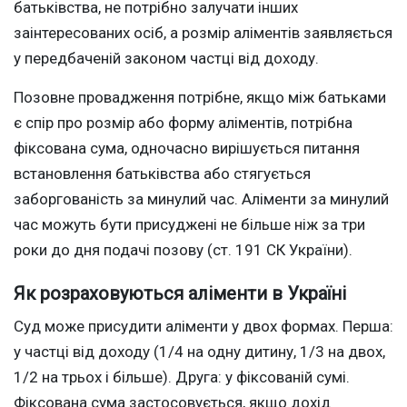
батьківства, не потрібно залучати інших
заінтересованих осіб, а розмір аліментів заявляється
у передбаченій законом частці від доходу.
Позовне провадження потрібне, якщо між батьками
є спір про розмір або форму аліментів, потрібна
фіксована сума, одночасно вирішується питання
встановлення батьківства або стягується
заборгованість за минулий час. Аліменти за минулий
час можуть бути присуджені не більше ніж за три
роки до дня подачі позову (ст. 191 СК України).
Як розраховуються аліменти в Україні
Суд може присудити аліменти у двох формах. Перша:
у частці від доходу (1/4 на одну дитину, 1/3 на двох,
1/2 на трьох і більше). Друга: у фіксованій сумі.
Фіксована сума застосовується, якщо дохід