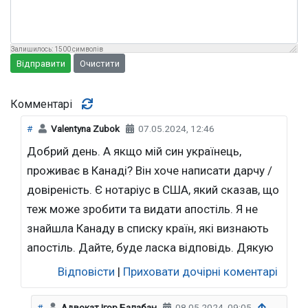
Залишилось:
1500
символів
Відправити
Очистити
Комментарі
#
Valentyna Zubok
07.05.2024, 12:46
Добрий день. А якщо мій син українець,
проживає в Канаді? Він хоче написати дарчу /
довіреність. Є нотаріус в США, який сказав, що
теж може зробити та видати апостіль. Я не
знайшла Канаду в списку країн, які визнають
апостіль. Дайте, буде ласка відповідь. Дякую
Відповісти
|
Приховати дочірні коментарі
#
Адвокат Ігор Балабан
08.05.2024, 09:05