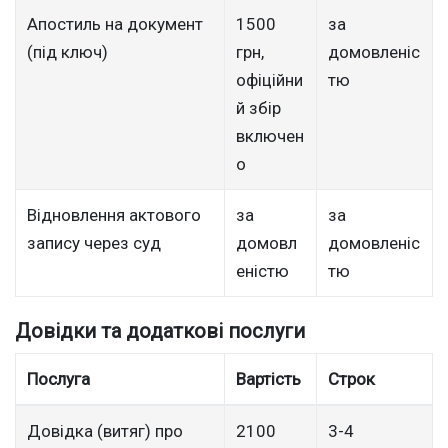
Апостиль на документ
1500
за
(під ключ)
грн,
домовленіс
офіційни
тю
й збір
включен
о
Відновлення актового
за
за
запису через суд
домовл
домовленіс
еністю
тю
Довідки та додаткові послуги
Послуга
Вартість
Строк
Довідка (витяг) про
2100
3-4