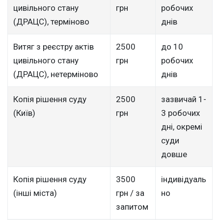
цивільного стану
грн
робочих
(ДРАЦС), терміново
днів
Витяг з реєстру актів
2500
до 10
цивільного стану
грн
робочих
(ДРАЦС), нетерміново
днів
Копія рішення суду
2500
зазвичай 1-
(Київ)
грн
3 робочих
дні, окремі
суди
довше
Копія рішення суду
3500
індивідуаль
(інші міста)
грн / за
но
запитом