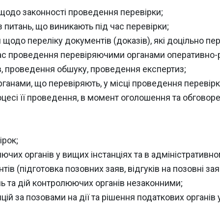
щодо законності проведення перевірки;
 питань, що виникають під час перевірки;
одо переліку документів (доказів), які доцільно пе
ас проведення перевіряючими органами оперативно-ро
, проведення обшуку, проведення експертиз;
рганами, що перевіряють, у місці проведення перевірк
роцесі її проведення, в момент оголошення та обговор
ірок;
ючих органів у вищих інстанціях та в адміністративно
в (підготовка позовних заяв, відгуків на позовні заяв
нь та дій контролюючих органів незаконними;
й за позовами на дії та рішення податкових органів у