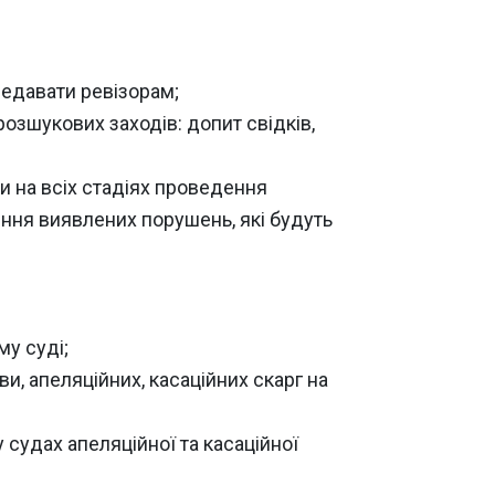
редавати ревізорам;
зшукових заходів: допит свідків,
и на всіх стадіях проведення
ення виявлених порушень, які будуть
му суді;
и, апеляційних, касаційних скарг на
 судах апеляційної та касаційної