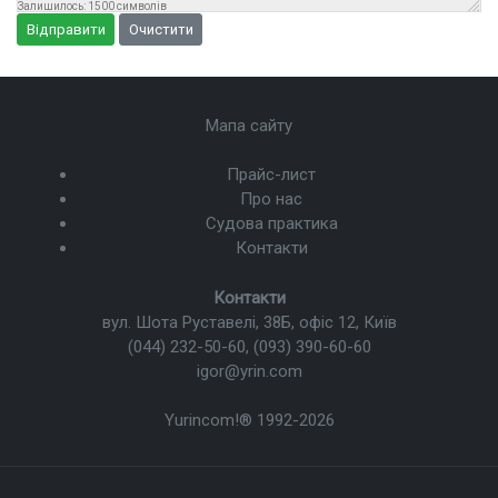
Залишилось:
1500
символів
Відправити
Очистити
Мапа сайту
Прайс-лист
Про нас
Судова практика
Контакти
Контакти
вул. Шота Руставелі, 38Б, офіс 12, Київ
(044) 232-50-60
,
(093) 390-60-60
igor@yrin.com
Yurincom!®
1992-2026