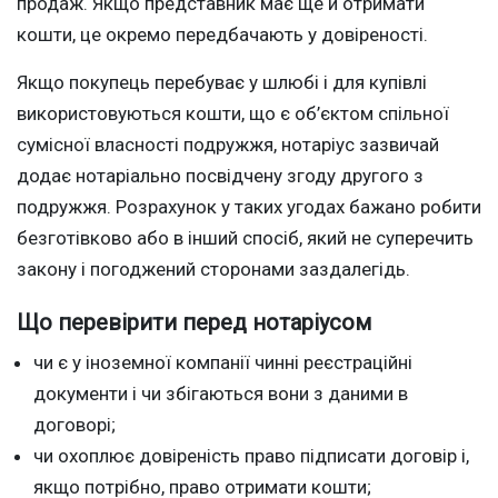
продаж. Якщо представник має ще й отримати
кошти, це окремо передбачають у довіреності.
Якщо покупець перебуває у шлюбі і для купівлі
використовуються кошти, що є об’єктом спільної
сумісної власності подружжя, нотаріус зазвичай
додає нотаріально посвідчену згоду другого з
подружжя. Розрахунок у таких угодах бажано робити
безготівково або в інший спосіб, який не суперечить
закону і погоджений сторонами заздалегідь.
Що перевірити перед нотаріусом
чи є у іноземної компанії чинні реєстраційні
документи і чи збігаються вони з даними в
договорі;
чи охоплює довіреність право підписати договір і,
якщо потрібно, право отримати кошти;