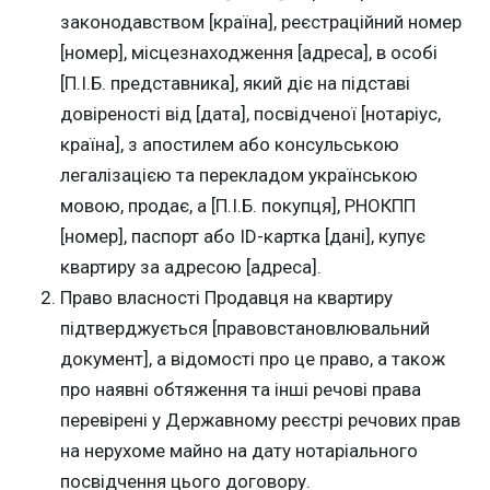
законодавством [країна], реєстраційний номер
[номер], місцезнаходження [адреса], в особі
[П.І.Б. представника], який діє на підставі
довіреності від [дата], посвідченої [нотаріус,
країна], з апостилем або консульською
легалізацією та перекладом українською
мовою, продає, а [П.І.Б. покупця], РНОКПП
[номер], паспорт або ID-картка [дані], купує
квартиру за адресою [адреса].
Право власності Продавця на квартиру
підтверджується [правовстановлювальний
документ], а відомості про це право, а також
про наявні обтяження та інші речові права
перевірені у Державному реєстрі речових прав
на нерухоме майно на дату нотаріального
посвідчення цього договору.