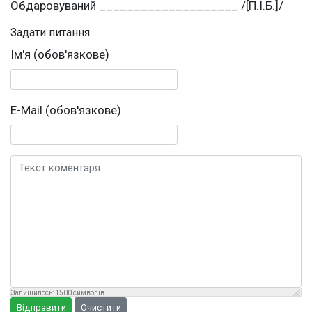
Обдаровуваний ____________________ /[П.І.Б.]/
Задати питання
Ім'я (обов'язкове)
E-Mail (обов'язкове)
Текст коментаря
Залишилось:
1500
символів
Відправити
Очистити