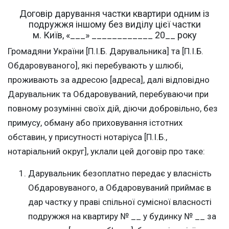
Договір дарування частки квартири одним із
подружжя іншому без виділу цієї частки
м. Київ, «___» ____________ 20__ року
Громадяни України [П.І.Б. Дарувальника] та [П.І.Б.
Обдаровуваного], які перебувають у шлюбі,
проживають за адресою [адреса], далі відповідно
Дарувальник та Обдаровуваний, перебуваючи при
повному розумінні своїх дій, діючи добровільно, без
примусу, обману або приховування істотних
обставин, у присутності нотаріуса [П.І.Б.,
нотаріальний округ], уклали цей договір про таке:
Дарувальник безоплатно передає у власність
Обдаровуваного, а Обдаровуваний приймає в
дар частку у праві спільної сумісної власності
подружжя на квартиру № __ у будинку № __ за