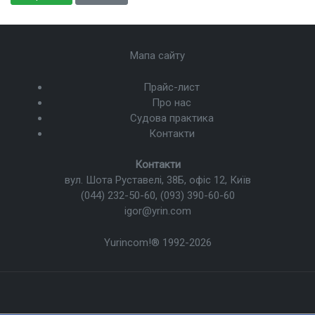
Мапа сайту
Прайс-лист
Про нас
Судова практика
Контакти
Контакти
вул. Шота Руставелі, 38Б, офіс 12, Київ
(044) 232-50-60
,
(093) 390-60-60
igor@yrin.com
Yurincom!®
1992-2026