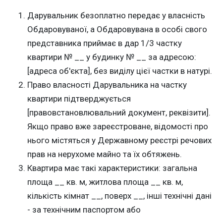
Дарувальник безоплатно передає у власність
Обдаровуваної, а Обдаровувана в особі свого
представника приймає в дар 1/3 частку
квартири № __ у будинку № __ за адресою:
[адреса об'єкта], без виділу цієї частки в натурі.
Право власності Дарувальника на частку
квартири підтверджується
[правовстановлювальний документ, реквізити].
Якщо право вже зареєстроване, відомості про
нього містяться у Державному реєстрі речових
прав на нерухоме майно та їх обтяжень.
Квартира має такі характеристики: загальна
площа __ кв. м, житлова площа __ кв. м,
кількість кімнат __, поверх __, інші технічні дані
- за технічним паспортом або