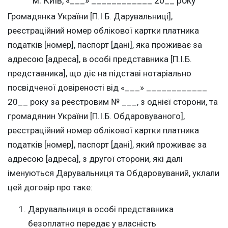
м. Київ, «___» ____________ 20__ року
Громадянка України [П.І.Б. Дарувальниці],
реєстраційний номер облікової картки платника
податків [номер], паспорт [дані], яка проживає за
адресою [адреса], в особі представника [П.І.Б.
представника], що діє на підставі нотаріально
посвідченої довіреності від «___» ____________
20__ року за реєстровим № ___, з однієї сторони, та
громадянин України [П.І.Б. Обдаровуваного],
реєстраційний номер облікової картки платника
податків [номер], паспорт [дані], який проживає за
адресою [адреса], з другої сторони, які далі
іменуються Дарувальниця та Обдаровуваний, уклали
цей договір про таке:
Дарувальниця в особі представника
безоплатно передає у власність