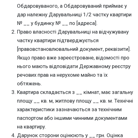
Обдаровуваного, а Обдаровуваний приймає у
дар належну Дарувальниці 1/2 частку квартири
№ __ у будинку № __ по [адреса].
Право власності Дарувальниці на відчужувану
частку квартири підтверджується
[правовстановлювальний документ, реквізити].
Якщо право вже зареєстроване, відомості про
нього мають відповідати Державному реєстру
речових прав на нерухоме майно та їх
обтяжень.
Квартира складається з __ кімнат, має загальну
площу __ кв. м, житлову площу __ кв. м. Технічні
характеристики зазначаються за технічним
паспортом або іншими чинними документами
на квартиру.
Дарунок сторони оцінюють у __ грн. Оцінка