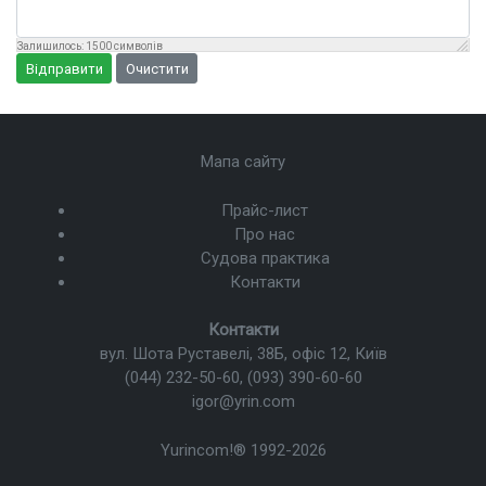
Залишилось:
1500
символів
Відправити
Очистити
Мапа сайту
Прайс-лист
Про нас
Судова практика
Контакти
Контакти
вул. Шота Руставелі, 38Б, офіс 12, Київ
(044) 232-50-60
,
(093) 390-60-60
igor@yrin.com
Yurincom!®
1992-2026