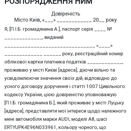
РОЗПОРЯДЖЕННЯ НИМ
Довіреність
Місто Київ, «___» ____________ 20__ року
Я, [П.І.Б. громадянина А.], паспорт серія ____ №
_____________, виданий
_______________________________ «____»
_____________ ______ року, реєстраційний номер
облікової картки платника податків ____________,
проживаю у місті Києві [адреса], діючи вільно та
усвідомлюючи значення своїх дій, відповідно до
усного договору доручення і статті 1007 Цивільного
кодексу України, цією довіреністю уповноважую
[П.І.Б. громадянина Б.], який проживає у місті Луцьку
[адреса], представляти мої інтереси щодо належного
мені автомобіля марки AUDI, моделі A8, шасі
ERTYUPK4E96N033961, кольору чорного, що