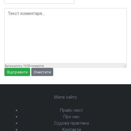
Текст коментаря
Залишилось:
1500
символів
Відправити
Очистити
Мапа сайту
Прайс-лист
Про нас
Судова практика
Контакти