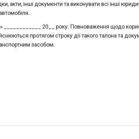
и, акти, інші документи та виконувати всі інші юридич
автомобіля.
_» ____________ 20__ року. Повноваження щодо корис
йснюються протягом строку дії такого талона та док
ранспортним засобом.