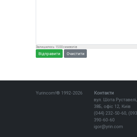
Залишилось:
1500
символів
Відправити
Очистити
Yurincom!®
1992-2026
Контакти
вул. Шота Руставелі,
38Б, офіс 12, Київ
(044) 232-50-60
,
(093
390-60-60
igor@yrin.com