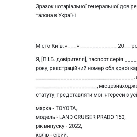
Зразок нотаріальної генеральної довіре
талона в Україні
Місто Київ, «___» ____________ 20__ р
Я, [П.І.Б. довірителя], паспорт серія
року, реєстраційний номер облікової 
________________________________, ц
____________________, місцезнаходженн
статуту, представляти мої інтереси з у
марка - TOYOTA,
модель - LAND CRUISER PRADO 150,
рік випуску - 2022,
колір - сірий,