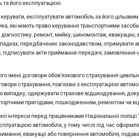
 та його експлуатацією.
керувати, експлуатувати автомобіль за його цільови
а, які мають право керування транспортними засобами
 діагностику, ремонт, мийку, шиномонтаж, евакуацію, 
ипадках, передбачених законодавством, отримувати ав
я, підписувати акти приймання-передачі, замовлення-н
го імені договори обов’язкового страхування цивільн
говори страхування, пов’язані з експлуатацією автомоб
о випадку, одержувати страхове відшкодування, докуме
спортними пригодами, пошкодженням, ремонтом чи ві
ї інтереси перед працівниками Національної поліції 
експлуатацією автомобіля, у тому числі під час оформ
римання, евакуації або повернення автомобіля, подава