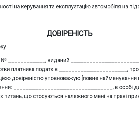
ності на керування та експлуатацію автомобіля на пі
ДОВІРЕНІСТЬ
оку
 ____ № ____________, виданий ____________________
картки платника податків ______________________, пр
ією довіреністю уповноважую [повне найменування 
я: ________________________________, в особі директ
сіх питань, що стосуються належного мені на праві при