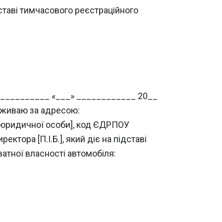
дставі тимчасового реєстраційного
____________ «___» ____________ 20__
оживаю за адресою:
юридичної особи], код ЄДРПОУ
ора [П.І.Б.], який діє на підставі
ватної власності автомобіля: