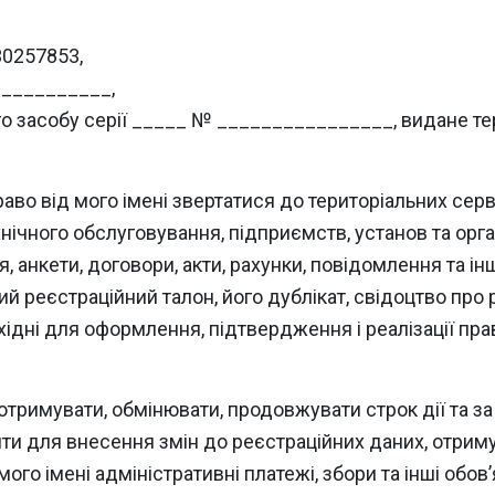
30257853,
___________,
го засобу серії _____ № ________________, видане 
во від мого імені звертатися до територіальних серві
ехнічного обслуговування, підприємств, установ та орг
я, анкети, договори, акти, рахунки, повідомлення та і
ий реєстраційний талон, його дублікат, свідоцтво про 
бхідні для оформлення, підтвердження і реалізації пра
тримувати, обмінювати, продовжувати строк дії та з
ти для внесення змін до реєстраційних даних, отрим
го імені адміністративні платежі, збори та інші обов’я