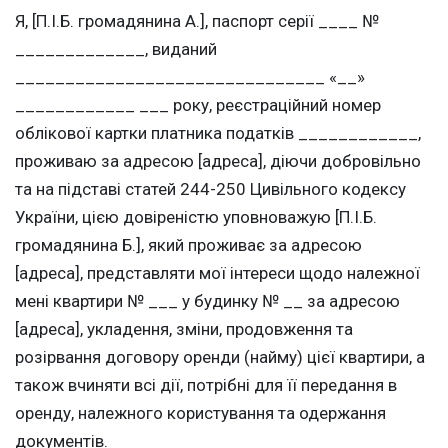
Я, [П.І.Б. громадянина А.], паспорт серії ____ №
_____________, виданий
_______________________________ «__»
____________ ___ року, реєстраційний номер
облікової картки платника податків ____________,
проживаю за адресою [адреса], діючи добровільно
та на підставі статей 244-250 Цивільного кодексу
України, цією довіреністю уповноважую [П.І.Б.
громадянина Б.], який проживає за адресою
[адреса], представляти мої інтереси щодо належної
мені квартири № ___ у будинку № __ за адресою
[адреса], укладення, зміни, продовження та
розірвання договору оренди (найму) цієї квартири, а
також вчиняти всі дії, потрібні для її передання в
оренду, належного користування та одержання
документів.