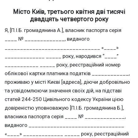
Місто Київ, третього квітня дві тисячі
двадцять четвертого року
Я, [П.І.Б. громадянина А.], власник паспорта серія
____ № _____________, виданого
_______________________________ «____»
_____________ _____ року, народився “____”
___________ _____ року, реєстраційний номер
облікової картки платника податків ____________,
проживаю у місті Києві [адреса], діючи добровільно
та усвідомлюючи значення своїх дій, на підставі
статей 244-250 Цивільного кодексу України цією
довіреністю уповноважую [П.І.Б. громадянина Б.],
власника паспорта серія ____ № _____________,
виданого _______________________________
«____» _____________ _____ року, реєстраційний