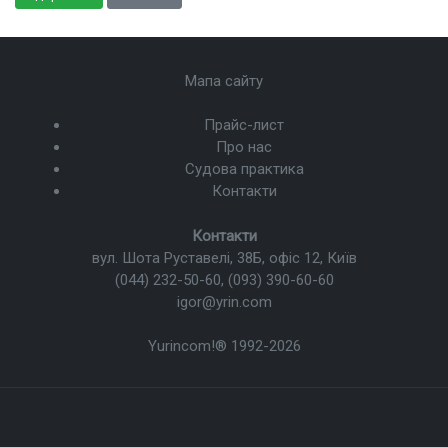
Мапа сайту
Прайс-лист
Про нас
Судова практика
Контакти
Контакти
вул. Шота Руставелі, 38Б, офіс 12, Київ
(044) 232-50-60
,
(093) 390-60-60
igor@yrin.com
Yurincom!®
1992-2026