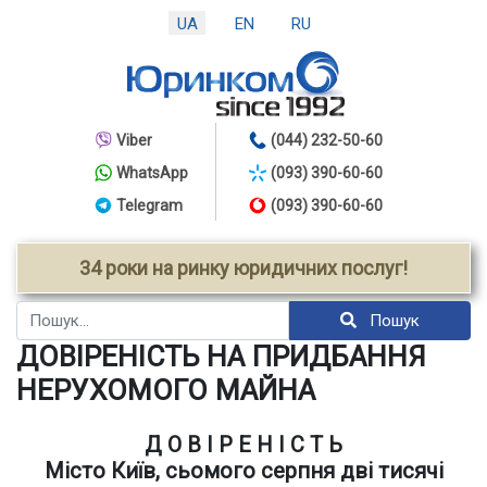
UA
EN
RU
Viber
(044) 232-50-60
WhatsApp
(093) 390-60-60
Telegram
(093) 390-60-60
34 роки на ринку юридичних послуг!
Пошук
Пошук
ДОВІРЕНІСТЬ НА ПРИДБАННЯ
НЕРУХОМОГО МАЙНА
Д О В І Р Е Н І С Т Ь
Місто Київ, сьомого серпня дві тисячі