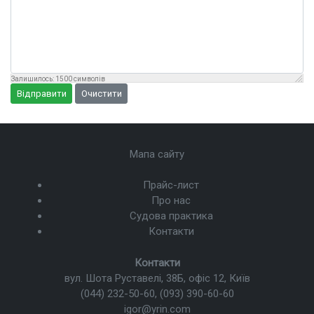
Залишилось:
1500
символів
Відправити
Очистити
Мапа сайту
Прайс-лист
Про нас
Судова практика
Контакти
Контакти
вул. Шота Руставелі, 38Б, офіс 12, Київ
(044) 232-50-60
,
(093) 390-60-60
igor@yrin.com