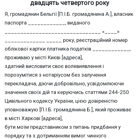
двадцять четвертого року
Я, громадянин Бельгії [П.І.Б. громадянина А.], власник
паспорта ____________, виданого
_______________________________ «____»
_____________ _____ року, реєстраційний номер
облікової картки платника податків ____________,
проживаю у місті Києві [адреса],
здатний висловити своє волевиявлення і
порозумітися з нотаріусом без залучення
перекладача, діючи добровільно, усвідомлюючи
значення своїх дій та керуючись статтями 244-250
Цивільного кодексу України, цією довіреністю
уповноважую [П.І.Б. громадянина Б.], який проживає
в місті Харкові [адреса],
бути моїм представником з питань придбання у
порядку та з дотриманням вимог чинного