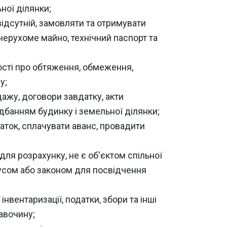
ьної ділянки;
ідсутній, замовляти та отримувати
нерухоме майно, технічний паспорт та
мості про обтяження, обмеження,
у;
дажу, договори завдатку, акти
идбанням будинку і земельної ділянки;
даток, сплачувати аванс, провадити
 для розрахунку, не є об'єктом спільної
ріусом або законом для посвідчення
інвентаризації, податки, збори та інші
авочину;