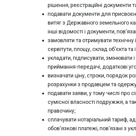
рішення, реєстраційні документи та
подавати документи для присвоєнн
витяг з Державного земельного ка
інші відомості і документи, пов'яз
замовляти та отримувати технічну 
сервітути, площу, склад об'єкта та 
укладати, підписувати, змінювати 
приймання-передачі, додаткові уго
визначати ціну, строки, порядок ро
розрахунки з продавцем та одержу
подавати заяви, у тому числі про с
сумісної власності подружжя, а та
правочину;
сплачувати нотаріальний тариф, адмі
обов'язкові платежі, пов'язані з 