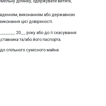
емельну ділянку, одержувати витяги,
 укладенням, виконанням або державною
виконання цієї довіреності.
______ 20__ року або до її скасування
ставника та/або його паспорта.
одо спільного сумісного майна