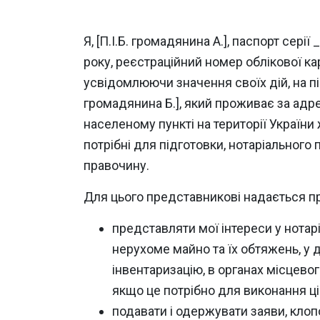
Я, [П.І.Б. громадянина А.], паспорт с
року, реєстраційний номер облікової к
усвідомлюючи значення своїх дій, на пі
громадянина Б.], який проживає за адре
населеному пункті на території України 
потрібні для підготовки, нотаріального
правочину.
Для цього представникові надається п
представляти мої інтереси у нотар
нерухоме майно та їх обтяжень, у 
інвентаризацію, в органах місцевог
якщо це потрібно для виконання ці
подавати і одержувати заяви, клопо