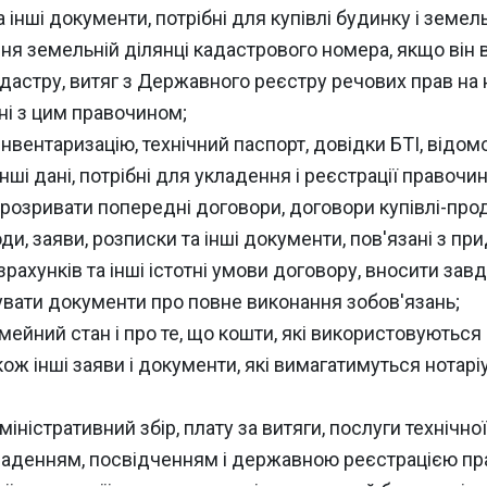
 інші документи, потрібні для купівлі будинку і земел
я земельній ділянці кадастрового номера, якщо він в
дастру, витяг з Державного реєстру речових прав на 
ані з цим правочином;
інвентаризацію, технічний паспорт, довідки БТІ, відо
інші дані, потрібні для укладення і реєстрації правочин
і розривати попередні договори, договори купівлі-про
ди, заяви, розписки та інші документи, пов'язані з пр
зрахунків та інші істотні умови договору, вносити зав
вати документи про повне виконання зобов'язань;
імейний стан і про те, що кошти, які використовуються
кож інші заяви і документи, які вимагатимуться нота
ністративний збір, плату за витяги, послуги технічної 
укладенням, посвідченням і державною реєстрацією пр