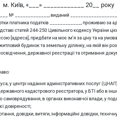
м. Київ, «___» ____________ 20__ року
ерії ____ № _____________, виданий _______________
артки платника податків ____________, проживаю за а
дставі статей 244-250 Цивільного кодексу України ціє
сою [адреса], придбати на моє ім'я за ціну та на умов
житловий будинок та земельну ділянку, на якій він роз
 посвідчення, державної реєстрації та отримання доку
раво:
іуса, у центрі надання адміністративних послуг (ЦНАП
державного кадастрового реєстратора, у БТІ або в іншо
о самоврядування, в органах виконавчої влади, у пода
єї довіреності;
тання, довідки, витяги, інформаційні довідки, техніч