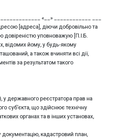
________________ «__» ____________ ___
дресою [адреса], діючи добровільно та
ю довіреністю уповноважую [П.І.Б.
ах, відомих йому, у будь-якому
ташований, а також вчиняти всі дії,
ментів за результатом такого
), у державного реєстратора прав на
го суб’єкта, що здійснює технічну
ткових органах та в інших установах,
ну документацію, кадастровий план,