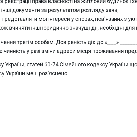
 реєстрації права власності на житловий будинок і з
 інші документи за результатом розгляду заяв;
 і представляти мої інтереси у спорах, пов'язаних з
ож вчиняти інші юридично значущі дії, необхідні для 
чення третім особам. Довіреність діє до «___» ______
є чинність у разі зміни адреси місця проживання пред
у України, статей 60-74 Сімейного кодексу України щ
у України мені роз'яснено.