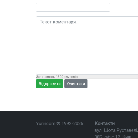
Текст коментаря
Залишилось:
1500
символів
Відправити
Очистити
Yurincom!®
1992-2026
Контакти
вул. Шота Руставелі,
38Б, офіс 12, Київ