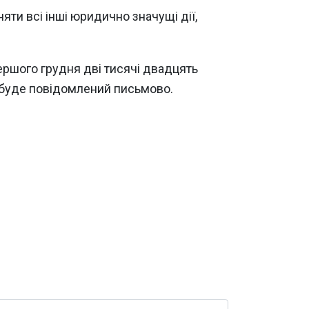
яти всі інші юридично значущі дії,
ершого грудня дві тисячі двадцять
к буде повідомлений письмово.