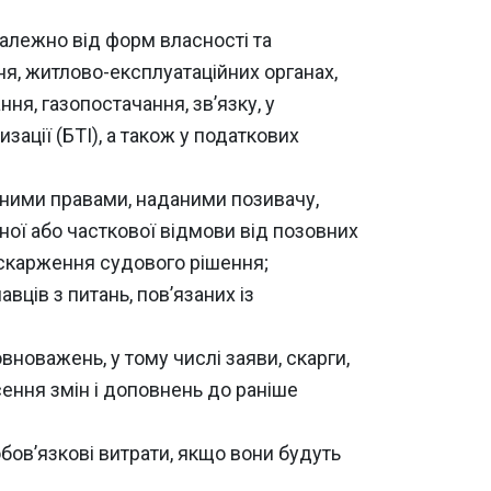
залежно від форм власності та
ня, житлово-експлуатаційних органах,
ня, газопостачання, зв’язку, у
зації (БТІ), а також у податкових
льними правами, наданими позивачу,
вної або часткової відмови від позовних
оскарження судового рішення;
ців з питань, пов’язаних із
вноважень, у тому числі заяви, скарги,
есення змін і доповнень до раніше
 обов’язкові витрати, якщо вони будуть