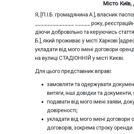
Місто Київ,
Я, [П.І.Б. громадянина А.], власник п
_____________ _____ року, реєстраційни
діючи добровільно та керуючись стаття
Б.], який проживає у місті Харкові [адрес
укладати від мого імені договори оренд
на вулиці СТАДІОННІЙ у місті Києві.
Для цього представник вправі:
замовляти та одержувати документи
витяги, інші довідки та документи,
подавати від мого імені заяви, док
довіреності;
укладати від мого імені договори 
договорів, зокрема строку оренди