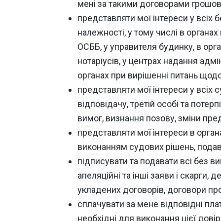
мені за такими договорами грошов
представляти мої інтереси у всіх 
належності, у тому числі в органа
ОСББ, у управителя будинку, в орг
нотаріусів, у центрах надання адмі
органах при вирішенні питань щодо
представляти мої інтереси у всіх 
відповідачу, третій особі та потер
вимог, визнання позову, зміни пре
представляти мої інтереси в орган
виконанням судових рішень, подава
підписувати та подавати всі без в
апеляційні та інші заяви і скарги,
укладених договорів, договори про
сплачувати за мене відповідні плат
необхідні для виконання цієї довір