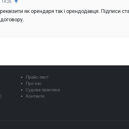
, 14:26
реквізити як орендаря так і орендодавця. Підписи ста
 договору.
Прайс-лист
Про нас
Судова практика
)
Контакти