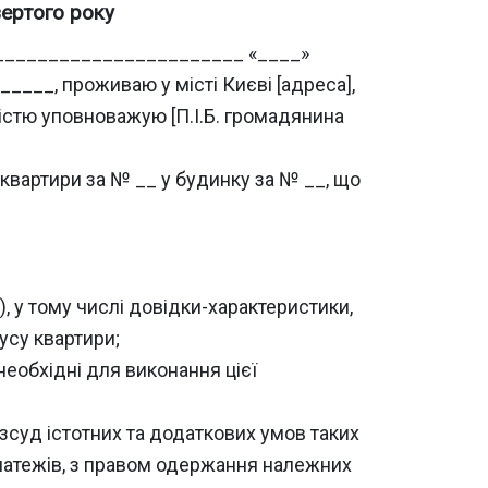
вертого року
__________________________ «____»
____, проживаю у місті Києві [адреса],
істю уповноважую [П.І.Б. громадянина
 квартири за № __ у будинку за № __, що
 у тому числі довідки-характеристики,
тусу квартири;
 необхідні для виконання цієї
зсуд істотних та додаткових умов таких
платежів, з правом одержання належних