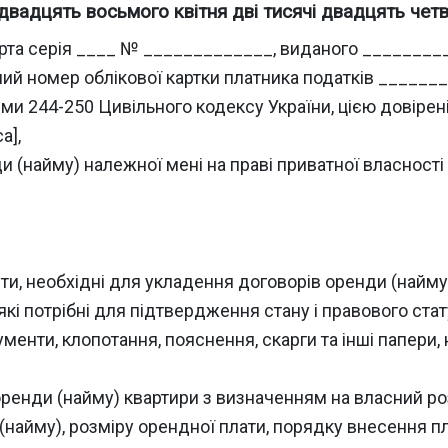
 двадцять восьмого квітня дві тисячі двадцять чет
аспорта серія ____ № _____________, виданого _____
й номер облікової картки платника податків ________
ми 244-250 Цивільного кодексу України, цією довірен
а],
и (найму) належної мені на праві приватної власності
, необхідні для укладення договорів оренди (найму),
 які потрібні для підтвердження стану і правового ста
ументи, клопотання, пояснення, скарги та інші папери,
оренди (найму) квартири з визначенням на власний ро
 (найму), розміру орендної плати, порядку внесення 