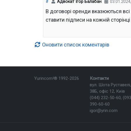
#
Адвокат Ігор Балабан
03.01.2024
В договорі оренди вказюються всі 
ставити підписи на кожній сторінці
Оновити список коментарів
Yurincom!®
1992-2026
Контакти
вул. Шота Руставелі,
38Б, офіс 12, Київ
(044) 232-50-60
,
(093
390-60-60
igor@yrin.com