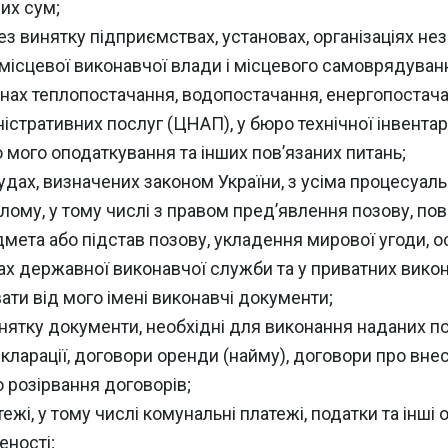
их сум;
без винятку підприємствах, установах, організаціях не
х місцевої виконавчої влади і місцевого самоврядуван
анах теплопостачання, водопостачання, енергопостачан
ністративних послуг (ЦНАП), у бюро технічної інвентари
 мого оподаткування та інших пов’язаних питань;
судах, визначених законом України, з усіма процесуа
пілому, у тому числі з правом пред’явлення позову, по
дмета або підстав позову, укладення мирової угоди, 
ах державної виконавчої служби та у приватних виконав
ти від мого імені виконавчі документи;
инятку документи, необхідні для виконання наданих по
 декларації, договори оренди (найму), договори про вн
 розірвання договорів;
ежі, у тому числі комунальні платежі, податки та інші
еності;