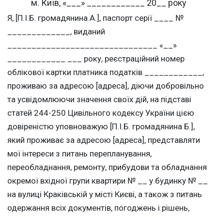
м. Київ, «___» ____________ 20__ року
Я, [П.І.Б. громадянина А.], паспорт серії ____ №
_____________, виданий
_______________________________ «__»
____________ ___ року, реєстраційний номер
облікової картки платника податків ____________,
проживаю за адресою [адреса], діючи добровільно
та усвідомлюючи значення своїх дій, на підставі
статей 244-250 Цивільного кодексу України цією
довіреністю уповноважую [П.І.Б. громадянина Б.],
який проживає за адресою [адреса], представляти
мої інтереси з питань перепланування,
переобладнання, ремонту, прибудови та обладнання
окремої вхідної групи квартири № __ у будинку № __
на вулиці Краківській у місті Києві, а також з питань
одержання всіх документів, погоджень і рішень,