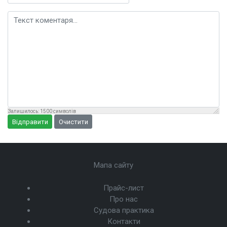
Текст коментаря
Залишилось:
1500
символів
Відправити
Очистити
Мапа сайту
Прайс-лист
Про нас
Судова практика
Контакти