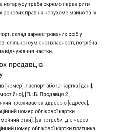
а нотаріусу треба окремо перевірити
 речових прав на нерухоме майно та їх
орт, склад зареєстрованих осіб у
і спільної сумісної власності, потрібна
на відчуження частки.
кох продавців
у
 [номер], паспорт або ID-картка [дані],
стійно], [П.І.Б. Продавця 2],
, який проживає за адресою [адреса],
раційний номер облікової картки
імейний стан], [за потреби: діє через
аційний номер облікової картки платника