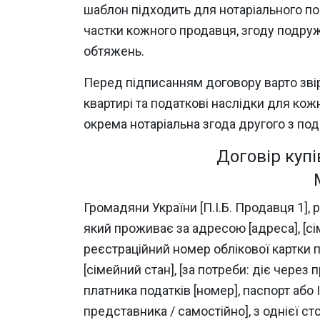
шаблон підходить для нотаріального по
частки кожного продавця, згоду подруж
обтяжень.
Перед підписанням договору варто звір
квартирі та податкові наслідки для кож
окрема нотаріальна згода другого з по
Договір купі
Громадяни України [П.І.Б. Продавця 1], 
який проживає за адресою [адреса], [сім
реєстраційний номер облікової картки пл
[сімейний стан], [за потреби: діє через 
платника податків [номер], паспорт або I
представника / самостійно], з однієї ст