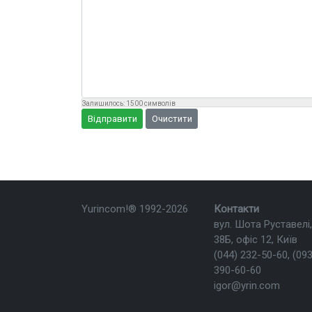
Залишилось:
1500
символів
Відправити
Очистити
Yurincom!®
1992-2026
Контакти
вул. Шота Руставелі,
38Б, офіс 12, Київ
(044) 232-50-60
,
(093
390-60-60
igor@yrin.com