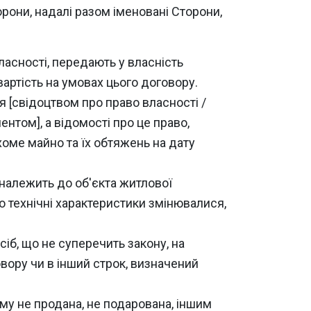
торони, надалі разом іменовані Сторони,
ласності, передають у власність
вартість на умовах цього договору.
 [свідоцтвом про право власності /
том], а відомості про це право,
оме майно та їх обтяжень на дату
і належить до об'єкта житлової
 технічні характеристики змінювалися,
іб, що не суперечить закону, на
вору чи в інший строк, визначений
му не продана, не подарована, іншим