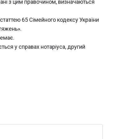
язані з цим правочином, визначаються
, статтею 65 Сімейного кодексу України
тяжень».
немає.
ться у справах нотаріуса, другий