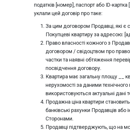
податків [номер], паспорт або ID-картка
уклали цей договір про таке:
За цим договором Продавці, які є 
Покупцеві квартиру за адресою: [ад
Право власності кожного з Продав
договором / свідоцтвом про право
частки та наявні обтяження перев
посвідчення договору.
Квартира має загальну площу __ кв.
нерухомості за даними технічного
використовуються актуальні дані те
Продажна ціна квартири становить 
банківські рахунки Продавців або
Сторонами.
Продавці підтверджують, що на мо