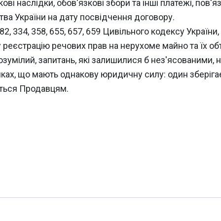
ві наслідки, обов'язкові збори та інші платежі, пов'
тва України на дату посвідчення договору.
2, 334, 358, 655, 657, 659 Цивільного кодексу України
 реєстрацію речових прав на нерухоме майно та їх об
зумілий, запитань, які залишилися б нез'ясованими, 
ках, що мають однакову юридичну силу: один зберігає
ється Продавцям.