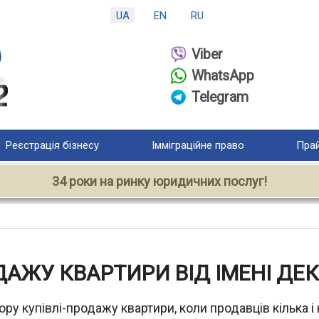
UA
EN
RU
Viber
WhatsApp
Telegram
Реєстрація бізнесу
Імміграційне право
Прай
34 роки на ринку юридичних послуг!
ДАЖУ КВАРТИРИ ВІД ІМЕНІ ДЕ
у купівлі-продажу квартири, коли продавців кілька і