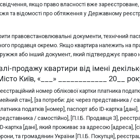
свідчення, якщо право власності вже зареєстроване, 
жя та відомості про обтяження у Державному реєстрі
ити правовстановлювальні документи, технічний пасп
ного продавця окремо. Якщо квартира належить на прав
дружжя або інший документ, який підтверджує право 
влі-продажу квартири від імені декіль
Місто Київ, «___» ____________ 20__ рок
реєстраційний номер облікової картки платника податків
ейний стан], [за потреби: діє через представника / само
атника податків [номер], паспорт або ID-картка [дані]
представника / самостійно], [П.І.Б. Продавця 3], реєст
D-картка [дані], який проживає за адресою [адреса], [с
орони, та громадянин України [П.І.Б. Покупця], реєстр