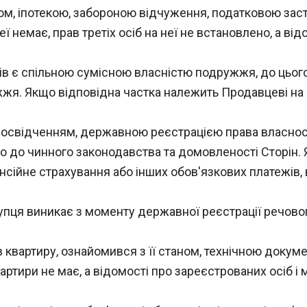
ом, іпотекою, забороною відчуження, податковою за
 немає, прав третіх осіб на неї не встановлено, а від
ів є спільною сумісною власністю подружжя, до цьог
жя. Якщо відповідна частка належить Продавцеві на п
м посвідченням, державною реєстрацією права власнос
 до чинного законодавства та домовленості Сторін.
сійне страхування або інших обов'язкових платежів, в
упця виникає з моменту державної реєстрації речовог
 квартиру, ознайомився з її станом, технічною докум
артири не має, а відомості про зареєстрованих осіб і