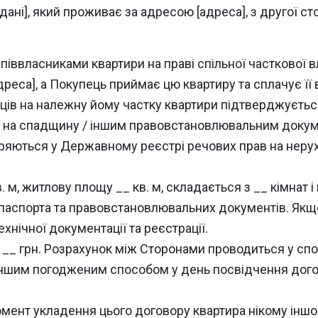
 [дані], який проживає за адресою [адреса], з другої с
співвласниками квартири на праві спільної часткової в
реса], а Покупець приймає цю квартиру та сплачує її 
ців на належну йому частку квартири підтверджується
 на спадщину / іншим правовстановлювальним докумен
іряються у Державному реєстрі речових прав на нерух
 м, житлову площу __ кв. м, складається з __ кімнат 
 паспорта та правовстановлювальних документів. Якщо
хнічної документації та реєстрації.
__ грн. Розрахунок між Сторонами проводиться у спос
 іншим погодженим способом у день посвідчення дого
мент укладення цього договору квартира нікому іншо