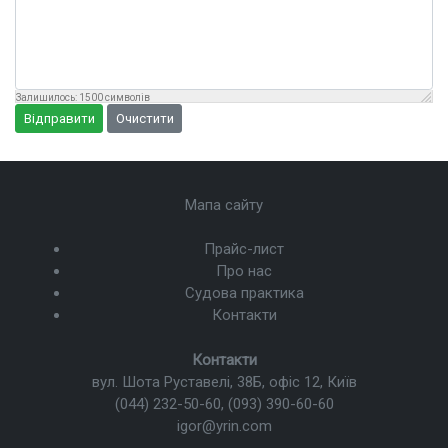
Залишилось:
1500
символів
Відправити
Очистити
Мапа сайту
Прайс-лист
Про нас
Судова практика
Контакти
Контакти
вул. Шота Руставелі, 38Б, офіс 12, Київ
(044) 232-50-60
,
(093) 390-60-60
igor@yrin.com