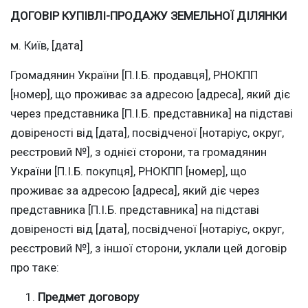
ДОГОВІР КУПІВЛІ-ПРОДАЖУ ЗЕМЕЛЬНОЇ ДІЛЯНКИ
м. Київ, [дата]
Громадянин України [П.І.Б. продавця], РНОКПП
[номер], що проживає за адресою [адреса], який діє
через представника [П.І.Б. представника] на підставі
довіреності від [дата], посвідченої [нотаріус, округ,
реєстровий №], з однієї сторони, та громадянин
України [П.І.Б. покупця], РНОКПП [номер], що
проживає за адресою [адреса], який діє через
представника [П.І.Б. представника] на підставі
довіреності від [дата], посвідченої [нотаріус, округ,
реєстровий №], з іншої сторони, уклали цей договір
про таке:
Предмет договору