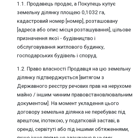
1.1. Продавець продає, а Покупець купує
земельну ділянку площею 0,1032 га,
кадастровий номер [номер], розташовану
[адреса або опис місця розташування], цільове
призначення якої - будівництво і
обслуговування житлового будинку,
господарських будівель і споруд.
1.2. Право власності Продавця на цю земельну
ділянку підтверджується [витягом з
Державного реєстру речових прав на нерухоме
майно / іншим чинним правовстановлювальним
документом]. На момент укладення цього
договору земельна ділянка не перебуває під
арештом, іпотекою, у податковій заставі, в
оренді, сервітуті або під іншими обтяженнями,
якщо інше прямо не зазначено в цьому