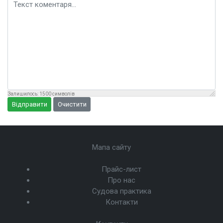
Текст коментаря
Залишилось:
1500
символів
Відправити
Очистити
Мапа сайту
Прайс-лист
Про нас
Судова практика
Контакти