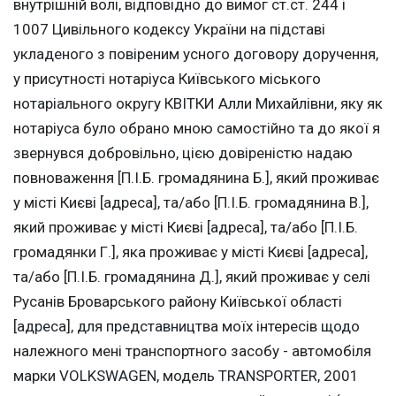
внутрішній волі, відповідно до вимог ст.ст. 244 і
1007 Цивільного кодексу України на підставі
укладеного з повіреним усного договору доручення,
у присутності нотаріуса Київського міського
нотаріального округу КВІТКИ Алли Михайлівни, яку як
нотаріуса було обрано мною самостійно та до якої я
звернувся добровільно, цією довіреністю надаю
повноваження [П.І.Б. громадянина Б.], який проживає
у місті Києві [адреса], та/або [П.І.Б. громадянина В.],
який проживає у місті Києві [адреса], та/або [П.І.Б.
громадянки Г.], яка проживає у місті Києві [адреса],
та/або [П.І.Б. громадянина Д.], який проживає у селі
Русанів Броварського району Київської області
[адреса], для представництва моїх інтересів щодо
належного мені транспортного засобу - автомобіля
марки VOLKSWAGEN, модель TRANSPORTER, 2001