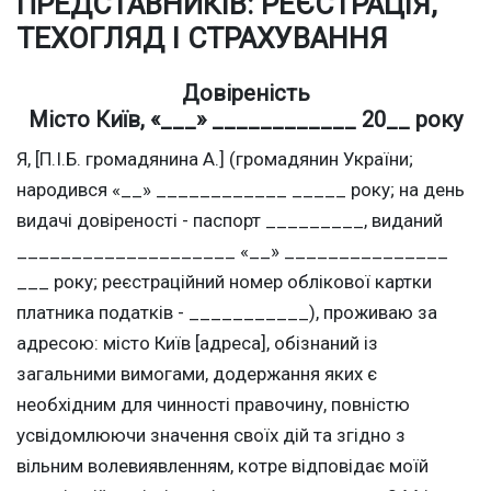
ПРЕДСТАВНИКІВ: РЕЄСТРАЦІЯ,
ТЕХОГЛЯД І СТРАХУВАННЯ
Довіреність
Місто Київ, «___» ____________ 20__ року
Я, [П.І.Б. громадянина А.] (громадянин України;
народився «__» ____________ _____ року; на день
видачі довіреності - паспорт _________, виданий
____________________ «__» _______________
___ року; реєстраційний номер облікової картки
платника податків - ___________), проживаю за
адресою: місто Київ [адреса], обізнаний із
загальними вимогами, додержання яких є
необхідним для чинності правочину, повністю
усвідомлюючи значення своїх дій та згідно з
вільним волевиявленням, котре відповідає моїй