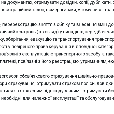
на документах, отримувати довідки, копії, дублікати,
еєстраційний талон, номерні знаки, у тому числі транзи
перереєстрацію, зняття з обліку та внесення змін д
хнічний контроль (техогляд) у випадках, передбачених
у, зберігання, евакуацію та транспортування транспор
ті у повіреного права керування відповідної категорі
пов’язані з експлуатацією транспортного засобу, а так
і платежі, пов’язані з його реєстрацією, утриманням, е
договори обов’язкового страхування цивільно-правов
ори страхування, отримувати страхові поліси, довідки т
татися за страховим відшкодуванням і отримувати йо
, необхідні для належної експлуатації та обслуговува