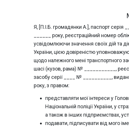
Я, [П.І.Б. громадянки А.], паспорт се
______ року, реєстраційний номер облік
усвідомлюючи значення своїх дій та дію
України, цією довіреністю уповноважую [
щодо належного мені транспортного зас
шасі (кузов, рама) № ___________, ре
засобу серії ____ № __________, видан
року, з правом:
представляти мої інтереси у Голов
Національній поліції України, у стр
а також в інших підприємствах, ус
подавати, підписувати від мого іме