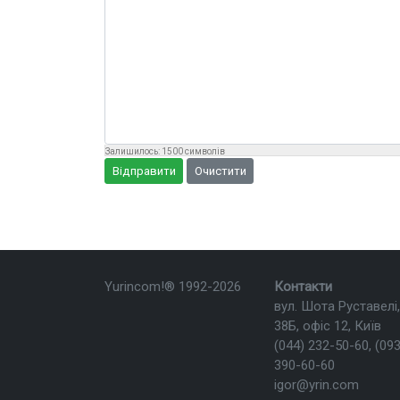
Залишилось:
1500
символів
Відправити
Очистити
Yurincom!®
1992-2026
Контакти
вул. Шота Руставелі,
38Б, офіс 12, Київ
(044) 232-50-60
,
(093
390-60-60
igor@yrin.com