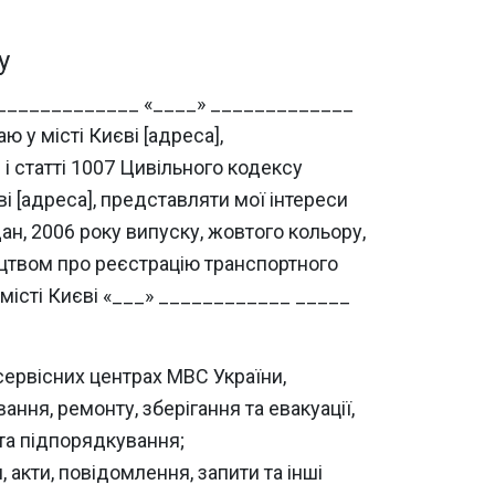
у
_______________ «____» _____________
 у місті Києві [адреса],
і статті 1007 Цивільного кодексу
ві [адреса], представляти мої інтереси
н, 2006 року випуску, жовтого кольору,
оцтвом про реєстрацію транспортного
місті Києві «___» ____________ _____
сервісних центрах МВС України,
вання, ремонту, зберігання та евакуації,
 та підпорядкування;
 акти, повідомлення, запити та інші