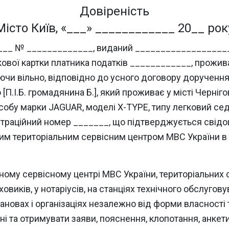
Довіреність
Місто Київ, «___» ____________ 20__ рок
рія ____ № _____________, виданий ________________
ової картки платника податків ____________, проживаю
чи вільно, відповідно до усного договору доручення 
П.І.Б. громадянина Б.], який проживає у місті Черніго
обу марки JAGUAR, моделі X-TYPE, типу легковий седа
єстраційний номер _______, що підтверджується свід
им територіальним сервісним центром МВС України в 
ному сервісному центрі МВС України, територіальних 
аховиків, у нотаріусів, на станціях технічного обслугову
тановах і організаціях незалежно від форми власності
ні та отримувати заяви, пояснення, клопотання, анкети,