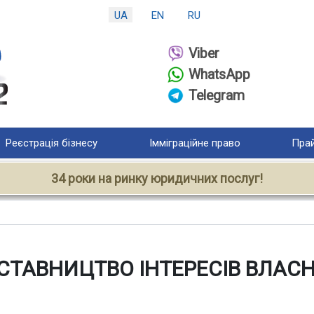
UA
EN
RU
Viber
WhatsApp
Telegram
Реєстрація бізнесу
Імміграційне право
Прай
34 роки на ринку юридичних послуг!
ДСТАВНИЦТВО ІНТЕРЕСІВ ВЛА