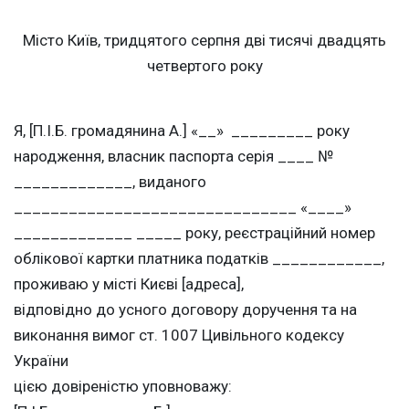
Місто Київ, тридцятого серпня дві тисячі двадцять
четвертого року
Я, [П.І.Б. громадянина А.] «__» _________ року
народження, власник паспорта серія ____ №
_____________, виданого
_______________________________ «____»
_____________ _____ року, реєстраційний номер
облікової картки платника податків ____________,
проживаю у місті Києві [адреса],
відповідно до усного договору доручення та на
виконання вимог ст. 1007 Цивільного кодексу
України
цією довіреністю уповноважу: