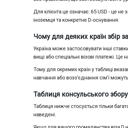
Для клієнта це означає: 65 USD - це не
іноземця та конкретне D-оснування.
Чому для деяких країн збір за
Україна може застосовувати інші ставк
вищі або спеціальні візові платежі. Це
Тому для окремих країн у таблиці вказан
навчання або возз’єднання сім’ї можуть
Таблиця консульського збору 
Таблиця нижче стосується тільки багато
наведені.
Якщо для вашого громадянства віза D н