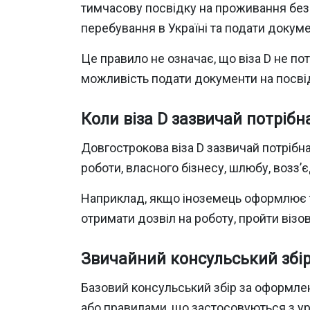
тимчасову посвідку на проживання без
перебування в Україні та подати докум
Це правило не означає, що віза D не пот
можливість подати документи на посвідку
Коли віза D зазвичай потрібн
Довгострокова віза D зазвичай потрібна
роботи, власного бізнесу, шлюбу, возз’є
Наприклад, якщо іноземець оформлює т
отримати дозвіл на роботу, пройти візов
Звичайний консульський збір 
Базовий консульський збір за оформлен
або правилами, що застосовуються з у