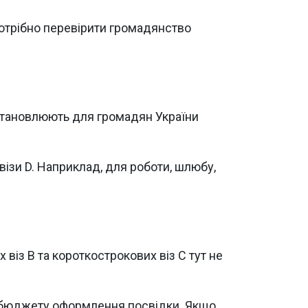
 потрібно перевірити громадянство
встановлюють для громадян України
 візи D. Наприклад, для роботи, шлюбу,
віз B та короткострокових віз C тут не
до бюджету оформлення посвідки. Якщо