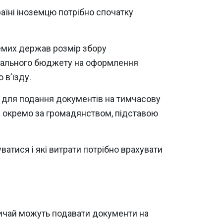
аїні іноземцю потрібно спочатку
ремих держав розмір збору
загального бюджету на оформлення
 в’їзду.
 D для подання документів на тимчасову
ти окремо за громадянством, підставою
уватися і які витрати потрібно врахувати
звичай можуть подавати документи на